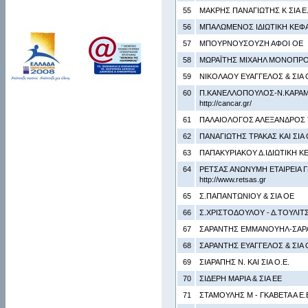
55
ΜΑΚΡΗΣ ΠΑΝΑΓΙΩΤΗΣ Κ ΣΙΑ Ε.
56
ΜΠΑΛΩΜΕΝΟΣ ΙΔΙΩΤΙΚΗ ΚΕΦΑ
57
ΜΠΟΥΡΝΟΥΣΟΥΖΗ ΑΦΟΙ ΟΕ
58
ΜΩΡΑΪΤΗΣ ΜΙΧΑΗΛ ΜΟΝΟΠΡΟΣ
59
ΝΙΚΟΛΑΟΥ ΕΥΑΓΓΕΛΟΣ & ΣΙΑ 
60
Π.ΚΑΝΕΛΛΟΠΟΥΛΟΣ-Ν.ΚΑΡΑ
http://cancar.gr/
61
ΠΑΛΑΙΟΛΟΓΟΣ ΑΛΕΞΑΝΔΡΟΣ 
62
ΠΑΝΑΓΙΩΤΗΣ ΤΡΑΚΑΣ ΚΑΙ ΣΙΑ 
63
ΠΑΠΑΚΥΡΙΑΚΟΥ Δ.ΙΔΙΩΤΙΚΗ Κ
64
ΡΕΤΣΑΣ ΑΝΩΝΥΜΗ ΕΤΑΙΡΕΙΑ 
http://www.retsas.gr
65
Σ.ΠΑΠΑΝΤΩΝΙΟΥ & ΣΙΑ ΟΕ
66
Σ.ΧΡΙΣΤΟΔΟΥΛΟΥ - Δ.ΤΟΥΛΙΤ
67
ΣΑΡΑΝΤΗΣ ΕΜΜΑΝΟΥΗΛ-ΣΑΡ
68
ΣΑΡΑΝΤΗΣ ΕΥΑΓΓΕΛΟΣ & ΣΙΑ Ο
69
ΣΙΑΡΑΠΗΣ Ν. ΚΑΙ ΣΙΑ Ο.Ε.
70
ΣΙΔΕΡΗ ΜΑΡΙΑ & ΣΙΑ ΕΕ
71
ΣΤΑΜΟΥΛΗΣ Μ - ΓΚΑΒΕΤΑ Α Ε.