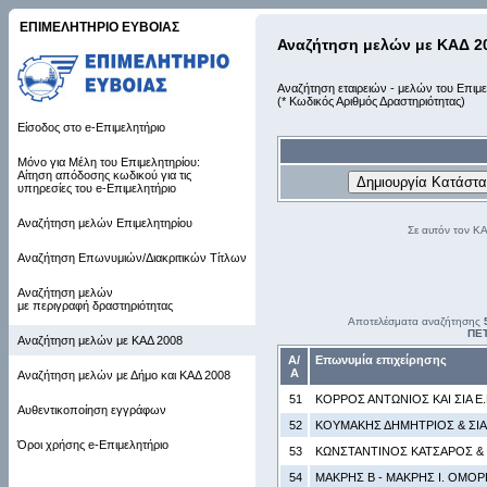
ΕΠΙΜΕΛΗΤΗΡΙΟ ΕΥΒΟΙΑΣ
Αναζήτηση μελών με ΚΑΔ 2
Αναζήτηση εταιρειών - μελών του Επιμε
(* Κωδικός Αριθμός Δραστηριότητας)
Είσοδος στο e-Επιμελητήριο
Μόνο για Μέλη του Επιμελητηρίου:
Αίτηση απόδοσης κωδικού για τις
υπηρεσίες του e-Επιμελητήριο
Αναζήτηση μελών Επιμελητηρίου
Σε αυτόν τον Κ
Αναζήτηση Επωνυμιών/Διακριτικών Τίτλων
Αναζήτηση μελών
με περιγραφή δραστηριότητας
Αποτελέσματα αναζήτησης
ΠΕ
Αναζήτηση μελών με ΚΑΔ 2008
Α/
Επωνυμία επιχείρησης
Α
Αναζήτηση μελών με Δήμο και ΚΑΔ 2008
51
ΚΟΡΡΟΣ ΑΝΤΩΝΙΟΣ ΚΑΙ ΣΙΑ Ε.
Αυθεντικοποίηση εγγράφων
52
ΚΟΥΜΑΚΗΣ ΔΗΜΗΤΡΙΟΣ & ΣΙΑ 
Όροι χρήσης e-Επιμελητήριο
53
ΚΩΝΣΤΑΝΤΙΝΟΣ ΚΑΤΣΑΡΟΣ & 
54
ΜΑΚΡΗΣ Β - ΜΑΚΡΗΣ Ι. ΟΜΟΡ