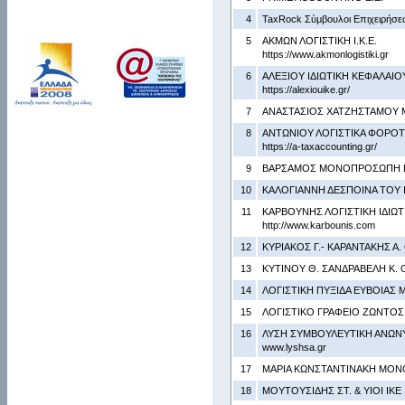
4
TaxRock Σύμβουλοι Επιχειρήσ
5
ΑΚΜΩΝ ΛΟΓΙΣΤΙΚΗ Ι.Κ.Ε.
https://www.akmonlogistiki.gr
6
ΑΛΕΞΙΟΥ ΙΔΙΩΤΙΚΗ ΚΕΦΑΛΑΙΟΥ
https://alexiouike.gr/
7
ΑΝΑΣΤΑΣΙΟΣ ΧΑΤΖΗΣΤΑΜΟΥ 
8
ΑΝΤΩΝΙΟΥ ΛΟΓΙΣΤΙΚΑ ΦΟΡΟΤ
https://a-taxaccounting.gr/
9
ΒΑΡΣΑΜΟΣ ΜΟΝΟΠΡΟΣΩΠΗ Ι.
10
ΚΑΛΟΓΙΑΝΝΗ ΔΕΣΠΟΙΝΑ ΤΟΥ
11
ΚΑΡΒΟΥΝΗΣ ΛΟΓΙΣΤΙΚΗ ΙΔΙΩΤ
http://www.karbounis.com
12
ΚΥΡΙΑΚΟΣ Γ.- ΚΑΡΑΝΤΑΚΗΣ Α. 
13
ΚΥΤΙΝΟΥ Θ. ΣΑΝΔΡΑΒΕΛΗ Κ.
14
ΛΟΓΙΣΤΙΚΗ ΠΥΞΙΔΑ ΕΥΒΟΙΑΣ
15
ΛΟΓΙΣΤΙΚΟ ΓΡΑΦΕΙΟ ΖΩΝΤΟΣ Ι
16
ΛΥΣΗ ΣΥΜΒΟΥΛΕΥΤΙΚΗ ΑΝΩΝΥ
www.lyshsa.gr
17
ΜΑΡΙΑ ΚΩΝΣΤΑΝΤΙΝΑΚΗ ΜΟΝΟ
18
ΜΟΥΤΟΥΣΙΔΗΣ ΣΤ. & ΥΙΟΙ ΙΚΕ