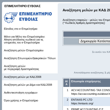
ΕΠΙΜΕΛΗΤΗΡΙΟ ΕΥΒΟΙΑΣ
Αναζήτηση μελών με ΚΑΔ 2
Αναζήτηση εταιρειών - μελών του Επιμε
(* Κωδικός Αριθμός Δραστηριότητας)
Είσοδος στο e-Επιμελητήριο
Μόνο για Μέλη του Επιμελητηρίου:
Αίτηση απόδοσης κωδικού για τις
υπηρεσίες του e-Επιμελητήριο
Αναζήτηση μελών Επιμελητηρίου
Σε αυτόν τον Κ
Αναζήτηση Επωνυμιών/Διακριτικών Τίτλων
Αναζήτηση μελών
με περιγραφή δραστηριότητας
Αποτελέσματα αναζήτησης
1
μέ
Αναζήτηση μελών με ΚΑΔ 2008
Α/
Επωνυμία επιχείρησης
Α
Αναζήτηση μελών με Δήμο και ΚΑΔ 2008
1
ACV ACCOUNTING TAX CONS
Αυθεντικοποίηση εγγράφων
https://acvaccounting.eu/about.h
2
ENTAXIS PC LTD
Όροι χρήσης e-Επιμελητήριο
https://entaxis.org/
3
PRIME ACCOUNTING Ε.Ε.