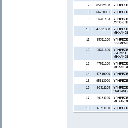
7
65122100
ΥΠΗΡΕΣΙ
8
66220001
ΥΠΗΡΕΣΙ
9
95311403
ΥΠΗΡΕΣΙ
ΑΥΤΟΚΙΝ
10
47921000
ΥΠΗΡΕΣΙ
ΜΗΧΑΝΟ
11
95311200
ΥΠΗΡΕΣΙ
ΕΛΑΦΡΩΝ
12
95311300
ΥΠΗΡΕΣΙ
ΡΥΘΜΙΣΗ
ΜΗΧΑΝΟΚ
13
47811200
ΥΠΗΡΕΣΙ
ΜΗΧΑΝΟ
14
47819000
ΥΠΗΡΕΣΙ
15
95313000
ΥΠΗΡΕΣΙ
16
95311108
ΥΠΗΡΕΣΙ
ΟΧΗΜΑΤΩΝ
17
46181100
ΥΠΗΡΕΣΙ
ΜΗΧΑΝΟΚ
18
46711100
ΥΠΗΡΕΣΙ