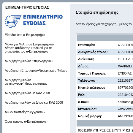
ΕΠΙΜΕΛΗΤΗΡΙΟ ΕΥΒΟΙΑΣ
Στοιχεία επιχείρησης
Λεπτομέρειες για επιχείρηση - μέλος το
Είσοδος στο e-Επιμελητήριο
Μόνο για Μέλη του Επιμελητηρίου:
Επωνυμία:
ΦΙΛΙΠΠΟ
Αίτηση απόδοσης κωδικού για τις
υπηρεσίες του e-Επιμελητήριο
Διακριτικός τίτλος:
ΦΙΛΙΠΠΟ
Διεύθυνση:
ΘΕΣΗ <ΞΗ
Αναζήτηση μελών Επιμελητηρίου
Δήμος:
ΧΑΛΚΙΔΕ
Αναζήτηση Επωνυμιών/Διακριτικών Τίτλων
Τομέας / Περιοχή:
ΕΥΒΟΙΑΣ
Αναζήτηση μελών
Τηλέφωνο:
22210827
με περιγραφή δραστηριότητας
Κινητό τηλέφωνο:
69770190
Αναζήτηση μελών με ΚΑΔ 2008
FAX:
22210404
e-mail:
sastatho@
Αναζήτηση μελών με Δήμο και ΚΑΔ 2008
Ιστοσελίδα:
www.vwsta
Αυθεντικοποίηση εγγράφων
Νομική μορφή:
ΑΝΩΝΥΜ
Όροι χρήσης e-Επιμελητήριο
95311108 ΥΠΗΡΕΣΙΕΣ ΣΥΝΤΗΡΗΣΗΣ