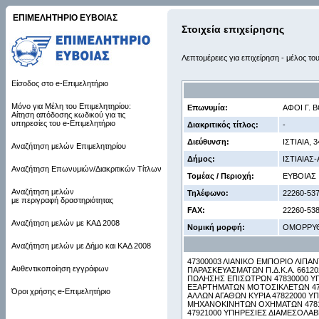
ΕΠΙΜΕΛΗΤΗΡΙΟ ΕΥΒΟΙΑΣ
Στοιχεία επιχείρησης
Λεπτομέρειες για επιχείρηση - μέλος το
Είσοδος στο e-Επιμελητήριο
Μόνο για Μέλη του Επιμελητηρίου:
Επωνυμία:
ΑΦΟΙ Γ. 
Αίτηση απόδοσης κωδικού για τις
υπηρεσίες του e-Επιμελητήριο
Διακριτικός τίτλος:
-
Διεύθυνση:
ΙΣΤΙΑΙΑ, 3
Αναζήτηση μελών Επιμελητηρίου
Δήμος:
ΙΣΤΙΑΙΑΣ
Αναζήτηση Επωνυμιών/Διακριτικών Τίτλων
Τομέας / Περιοχή:
ΕΥΒΟΙΑΣ
Αναζήτηση μελών
Τηλέφωνο:
22260-53
με περιγραφή δραστηριότητας
FAX:
22260-53
Αναζήτηση μελών με ΚΑΔ 2008
Νομική μορφή:
ΟΜΟΡΡΥ
Αναζήτηση μελών με Δήμο και ΚΑΔ 2008
47300003 ΛΙΑΝΙΚΟ ΕΜΠΟΡΙΟ ΛΙΠΑ
Αυθεντικοποίηση εγγράφων
ΠΑΡΑΣΚΕΥΑΣΜΑΤΩΝ Π.Δ.Κ.Α. 6612
ΠΩΛΗΣΗΣ ΕΠΙΣΩΤΡΩΝ 47830000 Υ
ΕΞΑΡΤΗΜΑΤΩΝ ΜΟΤΟΣΙΚΛΕΤΩΝ 479
Όροι χρήσης e-Επιμελητήριο
ΑΛΛΩΝ ΑΓΑΘΩΝ ΚΥΡΙΑ 47822000 Υ
ΜΗΧΑΝΟΚΙΝΗΤΩΝ ΟΧΗΜΑΤΩΝ 4781
47921000 ΥΠΗΡΕΣΙΕΣ ΔΙΑΜΕΣΟΛΑ