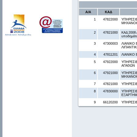
Α/Α
ΚΑΔ
1
47822000
ΥΠΗΡΕΣΙ
ΜΗΧΑΝΟ
2
47821000
ΚΑΔ 2008 
υποδημάτω
3
47300003
ΛΙΑΝΙΚΟ 
ΛΙΠΑΝΤΙΚ
4
47811201
ΛΙΑΝΙΚΟ
5
47922000
ΥΠΗΡΕΣΙ
ΑΓΑΘΩΝ
6
47921000
ΥΠΗΡΕΣΙ
ΜΗΧΑΝΟ
7
47821000
ΥΠΗΡΕΣΙ
8
47830000
ΥΠΗΡΕΣΙ
ΕΞΑΡΤΗΜ
9
66120200
ΥΠΗΡΕΣΙ