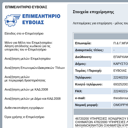
ΕΠΙΜΕΛΗΤΗΡΙΟ ΕΥΒΟΙΑΣ
Στοιχεία επιχείρησης
Λεπτομέρειες για επιχείρηση - μέλος το
Είσοδος στο e-Επιμελητήριο
Μόνο για Μέλη του Επιμελητηρίου:
Επωνυμία:
Π.& Γ.ΜΠ
Αίτηση απόδοσης κωδικού για τις
υπηρεσίες του e-Επιμελητήριο
Διακριτικός τίτλος:
-
Διεύθυνση:
ΕΠΑΡΧΙΑΚ
Αναζήτηση μελών Επιμελητηρίου
Δήμος:
ΚΑΡΥΣΤΟ
Αναζήτηση Επωνυμιών/Διακριτικών Τίτλων
Τομέας / Περιοχή:
ΕΥΒΟΙΑΣ
Αναζήτηση μελών
Τηλέφωνο:
22240231
με περιγραφή δραστηριότητας
Κινητό τηλέφωνο:
69325200
Αναζήτηση μελών με ΚΑΔ 2008
FAX:
22240221
e-mail:
theodorou
Αναζήτηση μελών με Δήμο και ΚΑΔ 2008
Νομική μορφή:
ΟΜΟΡΡΥ
Αυθεντικοποίηση εγγράφων
Όροι χρήσης e-Επιμελητήριο
46720200 ΥΠΗΡΕΣΙΕΣ ΧΟΝΔΡΙΚΟ
ΟΧΗΜΑΤΩΝ 47822000 ΥΠΗΡΕΣΙΕΣ 
ΜΗΧΑΝΟΚΙΝΗΤΩΝ ΟΧΗΜΑΤΩΝ ΚΥΡΙΑ