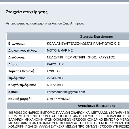
Στοιχεία επιχείρησης
Λεπτομέρειες για επιχείρηση - μέλος του Επιμελητήριου.
Στοιχεία Επιχείρησης
Επωνυμία:
ΚΟΛΛΙΑΣ ΕΥΑΓΓΕΛΟΣ-ΚΩΣΤΑΣ ΠΑΝΑΓΙΩΤΗΣ Ο.Ε
Διακριτικός τίτλος:
MOTO & MARINE
Διεύθυνση:
ΝΕΑ ΔΥΤΙΚΗ ΠΕΡΙΜΕΤΡΙΚΗ, 34001, ΚΑΡΥΣΤΟΣ
Δήμος:
ΚΑΡΥΣΤΟΥ
Τομέας / Περιοχή:
ΕΥΒΟΙΑΣ
Τηλέφωνο:
2224022050
Κινητό τηλέφωνο:
6937298930
e-mail:
karistosmarine@gmail.com
Νομική μορφή:
ΟΜΟΡΡΥΘΜΟΣ
Αντικείμενο Επιχείρησης
46870012 ΧΟΝΔΡΙΚΟ ΕΜΠΟΡΙΟ ΠΑΛΑΙΩΝ ΣΙΔΗΡΩΝ ΚΑΙ ΜΕΤΑΛΛΩΝ (SCRAP) 46
ΕΞΩΛΕΜΒΙΩΝ ΚΙΝΗΤΗΡΩΝ ΓΙΑ ΠΡΟΩΘΗΣΗ 46711000 ΥΠΗΡΕΣΙΕΣ ΧΟΝΔΡΙΚΟΥ 
ΕΛΑΦΡΩΝ ΜΗΧΑΝΟΚΙΝΗΤΩΝ ΟΧΗΜΑΤΩΝ 46720000 ΧΟΝΔΡΙΚΟ ΕΜΠΟΡΙΟ ΜΕΡΩ
ΜΗΧΑΝΟΚΙΝΗΤΩΝ ΟΧΗΜΑΤΩΝ 46180000 ΔΡΑΣΤΗΡΙΟΤΗΤΕΣ ΕΜΠΟΡΙΚΩΝ ΑΝΤΙ
ΧΟΝΔΡΙΚΗ ΠΩΛΗΣΗ ΑΛΛΩΝ ΣΥΓΚΕΚΡΙΜΕΝΩΝ ΠΡΟΪΟΝΤΩΝ 46730000 ΥΠΗΡΕΣΙΕ