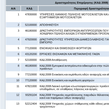
Δραστηριότητες Επιχείρησης (ΚΑΔ 2008)
Α/Α
ΚΑΔ
Περιγραφή δραστηριότητα
1
47830000
ΥΠΗΡΕΣΙΕΣ ΛΙΑΝΙΚΗΣ ΠΩΛΗΣΗΣ ΜΟΤΟΣΙΚΛΕΤΩΝ ΚΑΙ 
ΕΞΑΡΤΗΜΑΤΩΝ ΜΟΤΟΣΙΚΛΕΤΩΝ
2
52100000
ΑΠΟΘΗΚΕΥΣΗ
3
46180000
ΔΡΑΣΤΗΡΙΟΤΗΤΕΣ ΕΜΠΟΡΙΚΩΝ ΑΝΤΙΠΡΟΣΩΠΩΝ ΠΟΥ
ΧΟΝΔΡΙΚΗ ΠΩΛΗΣΗ ΑΛΛΩΝ ΣΥΓΚΕΚΡΙΜΕΝΩΝ ΠΡΟΪΟ
4
47920000
ΔΡΑΣΤΗΡΙΟΤΗΤΕΣ ΥΠΗΡΕΣΙΩΝ ΔΙΑΜΕΣΟΛΑΒΗΣΗΣ ΓΙΑ 
ΕΜΠΟΡΙΟ
5
77120000
ΕΝΟΙΚΙΑΣΗ ΚΑΙ ΕΚΜΙΣΘΩΣΗ ΦΟΡΤΗΓΩΝ
6
43120200
ΕΡΓΑΣΙΕΣ ΕΚΣΚΑΦΩΝ ΚΑΙ ΜΕΤΑΚΙΝΗΣΗΣ ΓΑΙΩΝ
7
52100000
ΚΑΔ 2008 Αποθήκευση
8
46180000
ΚΑΔ 2008 Εμπορικοί αντιπρόσωποι ειδικευμένοι στην π
προϊόντων
9
77210000
ΚΑΔ 2008 Ενοικίαση και εκμίσθωση ειδών αναψυχής και α
10
77120000
ΚΑΔ 2008 Ενοικίαση και εκμίσθωση φορτηγών
11
47821000
ΚΑΔ 2008 Λιανικό εμπόριο κλωστοϋφαντουργικών προϊόντ
υποδημάτων, σε υπαίθριους πάγκους και αγορές
12
93291104
ΚΑΔ 2008 Υπηρεσίες εκμετάλλευσης παιχνιδιών θάλασσα
κανό και παρόμοιων ειδών αναψυχής)
13
52212404
ΚΑΔ 2008 Υπηρεσίες χώρων στάθμευσης κάθε είδους μετ
τροχόσπιτων