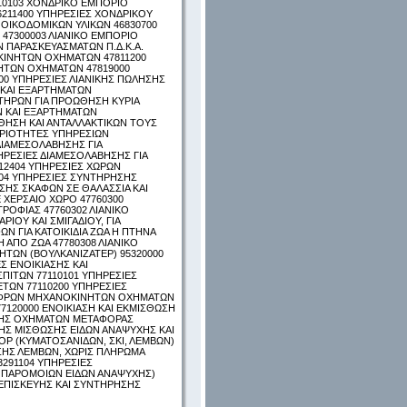
10103 ΧΟΝΔΡΙΚΟ ΕΜΠΟΡΙΟ
6211400 ΥΠΗΡΕΣΙΕΣ ΧΟΝΔΡΙΚΟΥ
ΟΙΚΟΔΟΜΙΚΩΝ ΥΛΙΚΩΝ 46830700
47300003 ΛΙΑΝΙΚΟ ΕΜΠΟΡΙΟ
Ν ΠΑΡΑΣΚΕΥΑΣΜΑΤΩΝ Π.Δ.Κ.Α.
ΚΙΝΗΤΩΝ ΟΧΗΜΑΤΩΝ 47811200
ΗΤΩΝ ΟΧΗΜΑΤΩΝ 47819000
00 ΥΠΗΡΕΣΙΕΣ ΛΙΑΝΙΚΗΣ ΠΩΛΗΣΗΣ
 ΚΑΙ ΕΞΑΡΤΗΜΑΤΩΝ
ΤΗΡΩΝ ΓΙΑ ΠΡΟΩΘΗΣΗ ΚΥΡΙΑ
Ν ΚΑΙ ΕΞΑΡΤΗΜΑΤΩΝ
ΘΗΣΗ ΚΑΙ ΑΝΤΑΛΛΑΚΤΙΚΩΝ ΤΟΥΣ
ΗΡΙΟΤΗΤΕΣ ΥΠΗΡΕΣΙΩΝ
ΔΙΑΜΕΣΟΛΑΒΗΣΗΣ ΓΙΑ
ΡΕΣΙΕΣ ΔΙΑΜΕΣΟΛΑΒΗΣΗΣ ΓΙΑ
12404 ΥΠΗΡΕΣΙΕΣ ΧΩΡΩΝ
04 ΥΠΗΡΕΣΙΕΣ ΣΥΝΤΗΡΗΣΗΣ
ΥΣΗΣ ΣΚΑΦΩΝ ΣΕ ΘΑΛΑΣΣΙΑ ΚΑΙ
 ΧΕΡΣΑΙΟ ΧΩΡΟ 47760300
ΡΟΦΙΑΣ 47760302 ΛΙΑΝΙΚΟ
ΡΙΟΥ ΚΑΙ ΣΜΙΓΑΔΙΟΥ, ΓΙΑ
 ΓΙΑ ΚΑΤΟΙΚΙΔΙΑ ΖΩΑ Η ΠΤΗΝΑ
 ΑΠΟ ΖΩΑ 47780308 ΛΙΑΝΙΚΟ
ΗΤΩΝ (ΒΟΥΛΚΑΝΙΖΑΤΕΡ) 95320000
Σ ΕΝΟΙΚΙΑΣΗΣ ΚΑΙ
ΙΤΩΝ 77110101 ΥΠΗΡΕΣΙΕΣ
ΤΩΝ 77110200 ΥΠΗΡΕΣΙΕΣ
ΛΑΦΡΩΝ ΜΗΧΑΝΟΚΙΝΗΤΩΝ ΟΧΗΜΑΤΩΝ
7120000 ΕΝΟΙΚΙΑΣΗ ΚΑΙ ΕΚΜΙΣΘΩΣΗ
ΩΣΗΣ ΟΧΗΜΑΤΩΝ ΜΕΤΑΦΟΡΑΣ
ΚΗΣ ΜΙΣΘΩΣΗΣ ΕΙΔΩΝ ΑΝΑΨΥΧΗΣ ΚΑΙ
Ρ (ΚΥΜΑΤΟΣΑΝΙΔΩΝ, ΣΚΙ, ΛΕΜΒΩΝ)
ΑΣΗΣ ΛΕΜΒΩΝ, ΧΩΡΙΣ ΠΛΗΡΩΜΑ
3291104 ΥΠΗΡΕΣΙΕΣ
Ι ΠΑΡΟΜΟΙΩΝ ΕΙΔΩΝ ΑΝΑΨΥΧΗΣ)
 ΕΠΙΣΚΕΥΗΣ ΚΑΙ ΣΥΝΤΗΡΗΣΗΣ