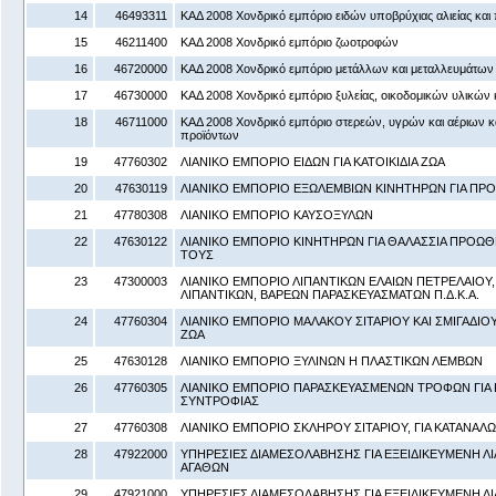
14
46493311
ΚΑΔ 2008 Χονδρικό εμπόριο ειδών υποβρύχιας αλιείας και
15
46211400
ΚΑΔ 2008 Χονδρικό εμπόριο ζωοτροφών
16
46720000
ΚΑΔ 2008 Χονδρικό εμπόριο μετάλλων και μεταλλευμάτων
17
46730000
ΚΑΔ 2008 Χονδρικό εμπόριο ξυλείας, οικοδομικών υλικών κ
18
46711000
ΚΑΔ 2008 Χονδρικό εμπόριο στερεών, υγρών και αέριων 
προϊόντων
19
47760302
ΛΙΑΝΙΚΟ ΕΜΠΟΡΙΟ ΕΙΔΩΝ ΓΙΑ ΚΑΤΟΙΚΙΔΙΑ ΖΩΑ
20
47630119
ΛΙΑΝΙΚΟ ΕΜΠΟΡΙΟ ΕΞΩΛΕΜΒΙΩΝ ΚΙΝΗΤΗΡΩΝ ΓΙΑ Π
21
47780308
ΛΙΑΝΙΚΟ ΕΜΠΟΡΙΟ ΚΑΥΣΟΞΥΛΩΝ
22
47630122
ΛΙΑΝΙΚΟ ΕΜΠΟΡΙΟ ΚΙΝΗΤΗΡΩΝ ΓΙΑ ΘΑΛΑΣΣΙΑ ΠΡΟΩΘ
ΤΟΥΣ
23
47300003
ΛΙΑΝΙΚΟ ΕΜΠΟΡΙΟ ΛΙΠΑΝΤΙΚΩΝ ΕΛΑΙΩΝ ΠΕΤΡΕΛΑΙΟΥ
ΛΙΠΑΝΤΙΚΩΝ, ΒΑΡΕΩΝ ΠΑΡΑΣΚΕΥΑΣΜΑΤΩΝ Π.Δ.Κ.Α.
24
47760304
ΛΙΑΝΙΚΟ ΕΜΠΟΡΙΟ ΜΑΛΑΚΟΥ ΣΙΤΑΡΙΟΥ ΚΑΙ ΣΜΙΓΑΔΙΟΥ
ΖΩΑ
25
47630128
ΛΙΑΝΙΚΟ ΕΜΠΟΡΙΟ ΞΥΛΙΝΩΝ Η ΠΛΑΣΤΙΚΩΝ ΛΕΜΒΩΝ
26
47760305
ΛΙΑΝΙΚΟ ΕΜΠΟΡΙΟ ΠΑΡΑΣΚΕΥΑΣΜΕΝΩΝ ΤΡΟΦΩΝ ΓΙΑ Κ
ΣΥΝΤΡΟΦΙΑΣ
27
47760308
ΛΙΑΝΙΚΟ ΕΜΠΟΡΙΟ ΣΚΛΗΡΟΥ ΣΙΤΑΡΙΟΥ, ΓΙΑ ΚΑΤΑΝΑΛ
28
47922000
ΥΠΗΡΕΣΙΕΣ ΔΙΑΜΕΣΟΛΑΒΗΣΗΣ ΓΙΑ ΕΞΕΙΔΙΚΕΥΜΕΝΗ Λ
ΑΓΑΘΩΝ
29
47921000
ΥΠΗΡΕΣΙΕΣ ΔΙΑΜΕΣΟΛΑΒΗΣΗΣ ΓΙΑ ΕΞΕΙΔΙΚΕΥΜΕΝΗ Λ