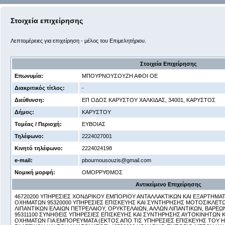
Στοιχεία επιχείρησης
Λεπτομέρειες για επιχείρηση - μέλος του Επιμελητήριου.
Στοιχεία Επιχείρησης
Επωνυμία:
ΜΠΟΥΡΝΟΥΣΟΥΖΗ ΑΦΟΙ ΟΕ
Διακριτικός τίτλος:
-
Διεύθυνση:
ΕΠ ΟΔΟΣ ΚΑΡΥΣΤΟΥ ΧΑΛΚΙΔΑΣ, 34001, ΚΑΡΥΣΤΟΣ
Δήμος:
ΚΑΡΥΣΤΟΥ
Τομέας / Περιοχή:
ΕΥΒΟΙΑΣ
Τηλέφωνο:
2224027001
Κινητό τηλέφωνο:
2224024198
e-mail:
pbournousouzis@gmail.com
Νομική μορφή:
ΟΜΟΡΡΥΘΜΟΣ
Αντικείμενο Επιχείρησης
46720200 ΥΠΗΡΕΣΙΕΣ ΧΟΝΔΡΙΚΟΥ ΕΜΠΟΡΙΟΥ ΑΝΤΑΛΛΑΚΤΙΚΩΝ ΚΑΙ ΕΞΑΡΤΗΜ
ΟΧΗΜΑΤΩΝ 95320000 ΥΠΗΡΕΣΙΕΣ ΕΠΙΣΚΕΥΗΣ ΚΑΙ ΣΥΝΤΗΡΗΣΗΣ ΜΟΤΟΣΙΚΛΕΤΩ
ΛΙΠΑΝΤΙΚΩΝ ΕΛΑΙΩΝ ΠΕΤΡΕΛΑΙΟΥ, ΟΡΥΚΤΕΛΑΙΩΝ, ΑΛΛΩΝ ΛΙΠΑΝΤΙΚΩΝ, ΒΑΡΕΩ
95311100 ΣΥΝΗΘΕΙΣ ΥΠΗΡΕΣΙΕΣ ΕΠΙΣΚΕΥΗΣ ΚΑΙ ΣΥΝΤΗΡΗΣΗΣ ΑΥΤΟΚΙΝΗΤΩΝ
ΟΧΗΜΑΤΩΝ ΓΙΑ ΕΜΠΟΡΕΥΜΑΤΑ (ΕΚΤΟΣ ΑΠΟ ΤΙΣ ΥΠΗΡΕΣΙΕΣ ΕΠΙΣΚΕΥΗΣ ΤΟΥ 