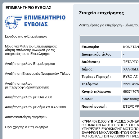
ΕΠΙΜΕΛΗΤΗΡΙΟ ΕΥΒΟΙΑΣ
Στοιχεία επιχείρησης
Λεπτομέρειες για επιχείρηση - μέλος το
Είσοδος στο e-Επιμελητήριο
Μόνο για Μέλη του Επιμελητηρίου:
Επωνυμία:
ΚΩΝΣΤΑΝΤ
Αίτηση απόδοσης κωδικού για τις
υπηρεσίες του e-Επιμελητήριο
Διακριτικός τίτλος:
-
Διεύθυνση:
ΤΕΤΑΡΤΟ 
Αναζήτηση μελών Επιμελητηρίου
Δήμος:
ΧΑΛΚΙΔΕ
Αναζήτηση Επωνυμιών/Διακριτικών Τίτλων
Τομέας / Περιοχή:
ΕΥΒΟΙΑΣ
Αναζήτηση μελών
Τηλέφωνο:
22210499
με περιγραφή δραστηριότητας
Κινητό τηλέφωνο:
69374707
Αναζήτηση μελών με ΚΑΔ 2008
e-mail:
saleskon
Νομική μορφή:
ΕΤΕΡΟΡ
Αναζήτηση μελών με Δήμο και ΚΑΔ 2008
Αυθεντικοποίηση εγγράφων
ΚΥΡΙΑ 46711000 ΥΠΗΡΕΣΙΕΣ ΧΟ
ΟΧΗΜΑΤΩΝ 47811000 ΥΠΗΡΕΣΙΕΣ 
Όροι χρήσης e-Επιμελητήριο
ΥΠΗΡΕΣΙΕΣ ΕΝΟΙΚΙΑΣΗΣ ΜΟΤΟΠΟΔ
ΕΛΑΦΡΩΝ ΜΗΧΑΝΟΚΙΝΗΤΩΝ ΟΧΗΜΑ
ΜΟΤΟΣΙΚΛΕΤΩΝ 47830000 ΥΠΗΡΕΣ