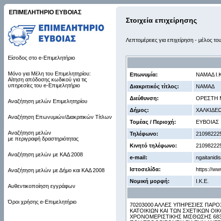
ΕΠΙΜΕΛΗΤΗΡΙΟ ΕΥΒΟΙΑΣ
Στοιχεία επιχείρησης
Λεπτομέρειες για επιχείρηση - μέλος το
Είσοδος στο e-Επιμελητήριο
Μόνο για Μέλη του Επιμελητηρίου:
Επωνυμία:
ΝΑΜΑΔ Ι.Κ
Αίτηση απόδοσης κωδικού για τις
υπηρεσίες του e-Επιμελητήριο
Διακριτικός τίτλος:
ΝΑΜΑΔ
Διεύθυνση:
ΟΡΕΣΤΗ Μ
Αναζήτηση μελών Επιμελητηρίου
Δήμος:
ΧΑΛΚΙΔΕ
Αναζήτηση Επωνυμιών/Διακριτικών Τίτλων
Τομέας / Περιοχή:
ΕΥΒΟΙΑΣ
Αναζήτηση μελών
Τηλέφωνο:
21098222
με περιγραφή δραστηριότητας
Κινητό τηλέφωνο:
21098222
Αναζήτηση μελών με ΚΑΔ 2008
e-mail:
ngaitanidi
Ιστοσελίδα:
https://w
Αναζήτηση μελών με Δήμο και ΚΑΔ 2008
Νομική μορφή:
Ι.Κ.Ε.
Αυθεντικοποίηση εγγράφων
Όροι χρήσης e-Επιμελητήριο
70203000 ΑΛΛΕΣ ΥΠΗΡΕΣΙΕΣ ΠΑΡ
ΚΑΤΟΙΚΙΩΝ ΚΑΙ ΤΩΝ ΣΧΕΤΙΚΩΝ ΟΙ
ΧΡΟΝΟΜΕΡΙΣΤΙΚΗΣ ΜΙΣΘΩΣΗΣ 68