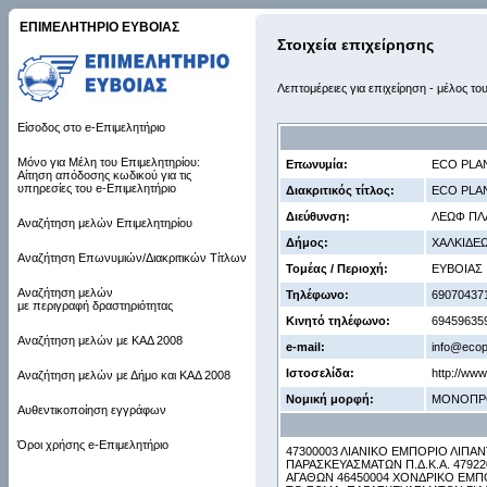
ΕΠΙΜΕΛΗΤΗΡΙΟ ΕΥΒΟΙΑΣ
Στοιχεία επιχείρησης
Λεπτομέρειες για επιχείρηση - μέλος το
Είσοδος στο e-Επιμελητήριο
Μόνο για Μέλη του Επιμελητηρίου:
Επωνυμία:
ECO PLA
Αίτηση απόδοσης κωδικού για τις
υπηρεσίες του e-Επιμελητήριο
Διακριτικός τίτλος:
ECO PLA
Διεύθυνση:
ΛΕΩΦ ΠΛΑ
Αναζήτηση μελών Επιμελητηρίου
Δήμος:
ΧΑΛΚΙΔΕ
Αναζήτηση Επωνυμιών/Διακριτικών Τίτλων
Τομέας / Περιοχή:
ΕΥΒΟΙΑΣ
Αναζήτηση μελών
Τηλέφωνο:
69070437
με περιγραφή δραστηριότητας
Κινητό τηλέφωνο:
69459635
Αναζήτηση μελών με ΚΑΔ 2008
e-mail:
info@ecop
Ιστοσελίδα:
http://www
Αναζήτηση μελών με Δήμο και ΚΑΔ 2008
Νομική μορφή:
ΜΟΝΟΠΡ
Αυθεντικοποίηση εγγράφων
Όροι χρήσης e-Επιμελητήριο
47300003 ΛΙΑΝΙΚΟ ΕΜΠΟΡΙΟ ΛΙΠΑ
ΠΑΡΑΣΚΕΥΑΣΜΑΤΩΝ Π.Δ.Κ.Α. 4792
ΑΓΑΘΩΝ 46450004 ΧΟΝΔΡΙΚΟ ΕΜΠΟ