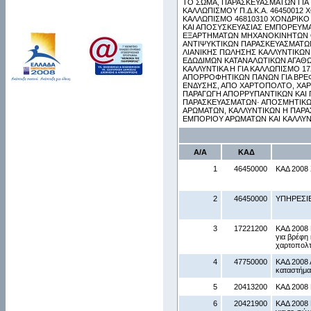
ΤΟ ΣΩΜΑ, ΠΑΡΑΣΚΕΥΑΣΜΑΤΩΝ ΓΙΑ
ΚΑΛΛΩΠΙΣΜΟΥ Π.Δ.Κ.Α. 46450012
ΚΑΛΛΩΠΙΣΜΟ 46810310 ΧΟΝΔΡΙΚΟ 
ΚΑΙ ΑΠΟΣΥΣΚΕΥΑΣΙΑΣ ΕΜΠΟΡΕΥΜΑ
ΕΞΑΡΤΗΜΑΤΩΝ ΜΗΧΑΝΟΚΙΝΗΤΩΝ ΟΧ
ΑΝΤΙΨΥΚΤΙΚΩΝ ΠΑΡΑΣΚΕΥΑΣΜΑΤΩΝ
ΛΙΑΝΙΚΗΣ ΠΩΛΗΣΗΣ ΚΑΛΛΥΝΤΙΚΩΝ 
ΕΔΩΔΙΜΩΝ ΚΑΤΑΝΑΛΩΤΙΚΩΝ ΑΓΑΘΩ
ΚΑΛΛΥΝΤΙΚΑ Η ΓΙΑ ΚΑΛΛΩΠΙΣΜΟ 1
ΑΠΟΡΡΟΦΗΤΙΚΩΝ ΠΑΝΩΝ ΓΙΑ ΒΡΕΦ
ΕΝΔΥΣΗΣ, ΑΠΟ ΧΑΡΤΟΠΟΛΤΟ, ΧΑΡΤ
ΠΑΡΑΓΩΓΗ ΑΠΟΡΡΥΠΑΝΤΙΚΩΝ ΚΑΙ 
ΠΑΡΑΣΚΕΥΑΣΜΑΤΩΝ· ΑΠΟΣΜΗΤΙΚΩΝ 
ΑΡΩΜΑΤΩΝ, ΚΑΛΛΥΝΤΙΚΩΝ Η ΠΑΡΑΣ
ΕΜΠΟΡΙΟΥ ΑΡΩΜΑΤΩΝ ΚΑΙ ΚΑΛΛΥ
Α/Α
ΚΑΔ
1
46450000
ΚΑΔ 2008 
2
46450000
ΥΠΗΡΕΣΙ
3
17221200
ΚΑΔ 2008 
για βρέφη
χαρτοπολτ
4
47750000
ΚΑΔ 2008 
καταστήμα
5
20413200
ΚΑΔ 2008
6
20421900
ΚΑΔ 2008 