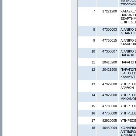
για το σώ
παρασκευ
7
17221200
ΚΑΤΑΣΚΕ
ΠΑΝΩΝ ΓΙ
ΕΞΑΡΤΗΜ
ΕΠΙΠΕΔΕΣ
8
47300003
ΛΙΑΝΙΚΟ 
ΛΙΠΑΝΤΙΚ
9
47750015
ΛΙΑΝΙΚΟ
ΚΑΛΛΩΠΙ
10
47300007
ΛΙΑΝΙΚΟ 
ΠΑΡΑΣΚΕ
11
20413200
ΠΑΡΑΓΩΓ
12
20421900
ΠΑΡΑΓΩΓ
ΓΙΑ ΤΟ Σ
ΚΑΛΛΥΝΤ
13
47922000
ΥΠΗΡΕΣΙ
ΑΓΑΘΩΝ
14
47822000
ΥΠΗΡΕΣΙ
ΜΗΧΑΝΟ
15
47780500
ΥΠΗΡΕΣΙ
16
47750000
ΥΠΗΡΕΣΙ
17
82920005
ΥΠΗΡΕΣΙ
18
46450004
ΧΟΝΔΡΙΚ
ΑΝΤΙΙΔΡΩ
ΑΡΩΜΑΤΩ