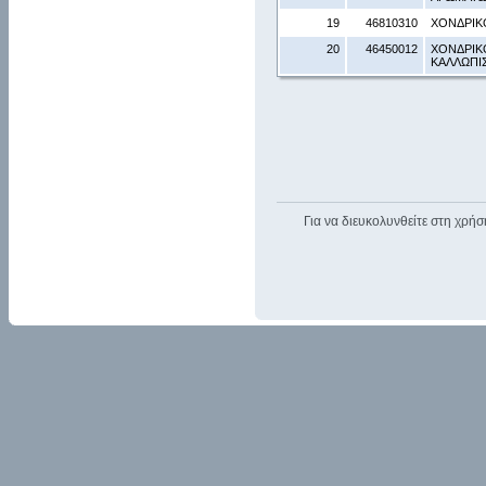
19
46810310
ΧΟΝΔΡΙΚ
20
46450012
ΧΟΝΔΡΙΚ
ΚΑΛΛΩΠΙ
Για να διευκολυνθείτε στη χρήσ