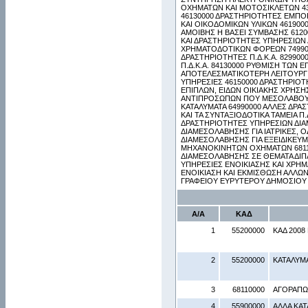
ΟΧΗΜΑΤΩΝ ΚΑΙ ΜΟΤΟΣΙΚΛΕΤΩΝ 439
46130000 ΔΡΑΣΤΗΡΙΟΤΗΤΕΣ ΕΜΠ
ΚΑΙ ΟΙΚΟΔΟΜΙΚΩΝ ΥΛΙΚΩΝ 46190
ΑΜΟΙΒΗΣ Η ΒΑΣΕΙ ΣΥΜΒΑΣΗΣ 612
ΚΑΙ ΔΡΑΣΤΗΡΙΟΤΗΤΕΣ ΥΠΗΡΕΣΙΩΝ
ΧΡΗΜΑΤΟΔΟΤΙΚΩΝ ΦΟΡΕΩΝ 749900
ΔΡΑΣΤΗΡΙΟΤΗΤΕΣ Π.Δ.Κ.Α. 82990
Π.Δ.Κ.Α. 84130000 ΡΥΘΜΙΣΗ ΤΩΝ
ΑΠΟΤΕΛΕΣΜΑΤΙΚΟΤΕΡΗ ΛΕΙΤΟΥΡΓΙ
ΥΠΗΡΕΣΙΕΣ 46150000 ΔΡΑΣΤΗΡΙ
ΕΠΙΠΛΩΝ, ΕΙΔΩΝ ΟΙΚΙΑΚΗΣ ΧΡΗΣΗ
ΑΝΤΙΠΡΟΣΩΠΩΝ ΠΟΥ ΜΕΣΟΛΑΒΟΥΝ
ΚΑΤΑΛΥΜΑΤΑ 64990000 ΑΛΛΕΣ ΔΡΑ
ΚΑΙ ΤΑ ΣΥΝΤΑΞΙΟΔΟΤΙΚΑ ΤΑΜΕΙΑ Π.
ΔΡΑΣΤΗΡΙΟΤΗΤΕΣ ΥΠΗΡΕΣΙΩΝ ΔΙΑΜ
ΔΙΑΜΕΣΟΛΑΒΗΣΗΣ ΓΙΑ ΙΑΤΡΙΚΕΣ, 
ΔΙΑΜΕΣΟΛΑΒΗΣΗΣ ΓΙΑ ΕΞΕΙΔΙΚΕΥΜ
ΜΗΧΑΝΟΚΙΝΗΤΩΝ ΟΧΗΜΑΤΩΝ 68110
ΔΙΑΜΕΣΟΛΑΒΗΣΗΣ ΣΕ ΘΕΜΑΤΑ ΔΙΠ
ΥΠΗΡΕΣΙΕΣ ΕΝΟΙΚΙΑΣΗΣ ΚΑΙ ΧΡΗ
ΕΝΟΙΚΙΑΣΗ ΚΑΙ ΕΚΜΙΣΘΩΣΗ ΑΛΛΩΝ
ΓΡΑΦΕΙΟΥ ΕΥΡΥΤΕΡΟΥ ΔΗΜΟΣΙΟΥ
Α/Α
ΚΑΔ
1
55200000
ΚΑΔ 2008 
2
55200000
ΚΑΤΑΛΥΜ
3
68110000
ΑΓΟΡΑΠΩ
4
55900000
ΑΛΛΑ ΚΑ