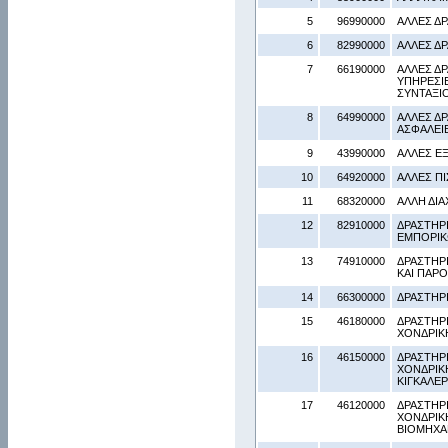
5
96990000
ΑΛΛΕΣ Δ
6
82990000
ΑΛΛΕΣ ΔΡ
7
66190000
ΑΛΛΕΣ Δ
ΥΠΗΡΕΣΙΕ
ΣΥΝΤΑΞΙ
8
64990000
ΑΛΛΕΣ Δ
ΑΣΦΑΛΕΙΕ
9
43990000
ΑΛΛΕΣ ΕΞ
10
64920000
ΑΛΛΕΣ Π
11
68320000
ΑΛΛΗ ΔΙΑ
12
82910000
ΔΡΑΣΤΗΡ
ΕΜΠΟΡΙΚ
13
74910000
ΔΡΑΣΤΗΡ
ΚΑΙ ΠΑΡ
14
66300000
ΔΡΑΣΤΗΡ
15
46180000
ΔΡΑΣΤΗΡ
ΧΟΝΔΡΙΚ
16
46150000
ΔΡΑΣΤΗΡ
ΧΟΝΔΡΙΚΗ
ΚΙΓΚΑΛΕΡ
17
46120000
ΔΡΑΣΤΗΡ
ΧΟΝΔΡΙΚ
ΒΙΟΜΗΧΑ