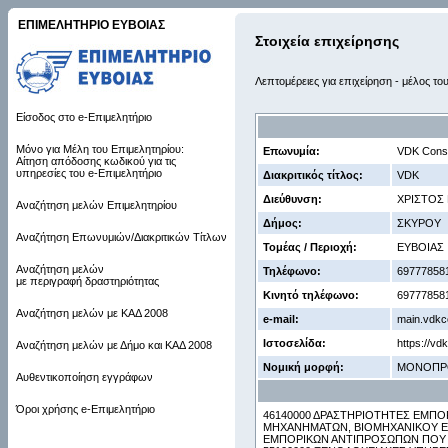
ΕΠΙΜΕΛΗΤΗΡΙΟ ΕΥΒΟΙΑΣ
Στοιχεία επιχείρησης
Λεπτομέρειες για επιχείρηση - μέλος το
Είσοδος στο e-Επιμελητήριο
Μόνο για Μέλη του Επιμελητηρίου:
Επωνυμία:
VDK Consu
Αίτηση απόδοσης κωδικού για τις
υπηρεσίες του e-Επιμελητήριο
Διακριτικός τίτλος:
VDK
Διεύθυνση:
ΧΡΙΣΤΟΣ 
Αναζήτηση μελών Επιμελητηρίου
Δήμος:
ΣΚΥΡΟΥ
Αναζήτηση Επωνυμιών/Διακριτικών Τίτλων
Τομέας / Περιοχή:
ΕΥΒΟΙΑΣ
Αναζήτηση μελών
Τηλέφωνο:
69777858
με περιγραφή δραστηριότητας
Κινητό τηλέφωνο:
69777858
Αναζήτηση μελών με ΚΑΔ 2008
e-mail:
main.vdkc
Ιστοσελίδα:
https://vd
Αναζήτηση μελών με Δήμο και ΚΑΔ 2008
Νομική μορφή:
ΜΟΝΟΠΡ
Αυθεντικοποίηση εγγράφων
Όροι χρήσης e-Επιμελητήριο
46140000 ΔΡΑΣΤΗΡΙΟΤΗΤΕΣ ΕΜΠ
ΜΗΧΑΝΗΜΑΤΩΝ, ΒΙΟΜΗΧΑΝΙΚΟΥ ΕΞ
ΕΜΠΟΡΙΚΩΝ ΑΝΤΙΠΡΟΣΩΠΩΝ ΠΟΥ 