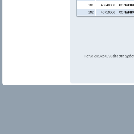
101
46640000
ΧΟΝΔΡΙΚ
102
46710000
ΧΟΝΔΡΙΚ
Για να διευκολυνθείτε στη χρήσ