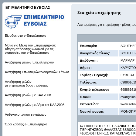
ΕΠΙΜΕΛΗΤΗΡΙΟ ΕΥΒΟΙΑΣ
Στοιχεία επιχείρησης
Λεπτομέρειες για επιχείρηση - μέλος το
Είσοδος στο e-Επιμελητήριο
Μόνο για Μέλη του Επιμελητηρίου:
Επωνυμία:
SOUTHER
Αίτηση απόδοσης κωδικού για τις
υπηρεσίες του e-Επιμελητήριο
Διακριτικός τίτλος:
SOUTHER
Διεύθυνση:
ΜΑΡΜΑΡΙ,
Αναζήτηση μελών Επιμελητηρίου
Δήμος:
ΚΑΡΥΣΤΟ
Αναζήτηση Επωνυμιών/Διακριτικών Τίτλων
Τομέας / Περιοχή:
ΕΥΒΟΙΑΣ
Αναζήτηση μελών
Τηλέφωνο:
69886161
με περιγραφή δραστηριότητας
Κινητό τηλέφωνο:
69886161
Αναζήτηση μελών με ΚΑΔ 2008
e-mail:
evangelos
Ιστοσελίδα:
www.selli
Αναζήτηση μελών με Δήμο και ΚΑΔ 2008
Νομική μορφή:
ΜΟΝΟΠΡ
Αυθεντικοποίηση εγγράφων
Όροι χρήσης e-Επιμελητήριο
47710000 ΥΠΗΡΕΣΙΕΣ ΛΙΑΝΙΚΗΣ 
ΠΕΡΙΗΓΗΣΕΩΝ ΘΑΛΑΣΣΑΣ 68200203
41001401 ΓΕΝΙΚΕΣ ΚΑΤΑΣΚΕΥΑΣΤΙΚΕ