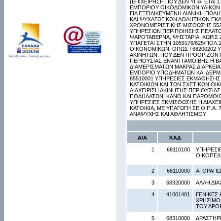
(ΕΠΙΧΕΙΡΗΣΗ ΠΟΥ ΔΕΝ ΥΠΑΓΕΤΑΙ Σ
ΕΜΠΟΡΙΟΥ ΟΙΚΟΔΟΜΙΚΩΝ ΥΛΙΚΩΝ 
ΓΙΑ ΕΞΕΙΔΙΚΕΥΜΕΝΗ ΛΙΑΝΙΚΗ ΠΩ
ΚΑΙ ΨΥΧΑΓΩΓΙΚΩΝ ΑΘΛΗΤΙΚΩΝ ΕΚ
ΧΡΟΝΟΜΕΡΙΣΤΙΚΗΣ ΜΙΣΘΩΣΗΣ 552
ΥΠΗΡΕΣΙΩΝ ΠΕΡΙΠΟΙΗΣΗΣ ΠΕΛΑΤΩ
ΨΑΡΟΤΑΒΕΡΝΑ, ΨΗΣΤΑΡΙΑ, ΧΩΡΙΣ
ΥΠΑΓΕΤΑΙ ΣΤΗΝ 1059176/625/ΠΟΛ.
ΟΙΚΟΝΟΜΙΚΩΝ, ΟΠΩΣ Ι 68200202 
ΑΚΙΝΗΤΩΝ, ΠΟΥ ΔΕΝ ΠΡΟΟΡΙΖΟΝΤΑΙ
ΠΕΡΙΟΥΣΙΑΣ ΕΝΑΝΤΙ ΑΜΟΙΒΗΣ Η Β
ΔΙΑΜΕΡΙΣΜΑΤΩΝ ΜΑΚΡΑΣ ΔΙΑΡΚΕΙΑ
ΕΜΠΟΡΙΟ ΥΠΟΔΗΜΑΤΩΝ ΚΑΙ ΔΕΡΜΑ
85510001 ΥΠΗΡΕΣΙΕΣ ΕΚΜΑΘΗΣΗΣ 
ΚΑΤΟΙΚΙΩΝ ΚΑΙ ΤΩΝ ΣΧΕΤΙΚΩΝ ΟΙ
ΔΙΑΧΕΙΡΙΣΗ ΑΚΙΝΗΤΗΣ ΠΕΡΙΟΥΣΙΑ
ΠΟΔΗΛΑΤΩΝ, ΚΑΝΟ ΚΑΙ ΠΑΡΟΜΟΙΩΝ
ΥΠΗΡΕΣΙΕΣ ΕΚΜΙΣΘΩΣΗΣ Η ΔΙΑΧΕΙ
ΚΑΤΟΙΚΙΑ, ΜΕ ΥΠΑΓΩΓΗ ΣΕ Φ.Π.Α
ΑΝΑΨΥΧΗΣ ΚΑΙ ΑΘΛΗΤΙΣΜΟΥ
Α/Α
ΚΑΔ
1
68110100
ΥΠΗΡΕΣΙΕ
ΟΙΚΟΠΕ
2
68110000
ΑΓΟΡΑΠΩ
3
68320000
ΑΛΛΗ ΔΙΑ
4
41001401
ΓΕΝΙΚΕΣ 
ΧΡΗΣΙΜΟΠ
ΤΟΥ ΑΡΘΡ
5
68310000
ΔΡΑΣΤΗΡΙ