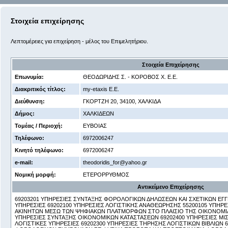
Στοιχεία επιχείρησης
Λεπτομέρειες για επιχείρηση - μέλος του Επιμελητήριου.
Στοιχεία Επιχείρησης
Επωνυμία:
ΘΕΟΔΩΡΙΔΗΣ Σ. - ΚΟΡΟΒΟΣ Χ. Ε.Ε.
Διακριτικός τίτλος:
my-etaxis Ε.Ε.
Διεύθυνση:
ΓΚΟΡΤΖΗ 20, 34100, ΧΑΛΚΙΔΑ
Δήμος:
ΧΑΛΚΙΔΕΩΝ
Τομέας / Περιοχή:
ΕΥΒΟΙΑΣ
Τηλέφωνο:
6972006247
Κινητό τηλέφωνο:
6972006247
e-mail:
theodoridis_for@yahoo.gr
Νομική μορφή:
ΕΤΕΡΟΡΡΥΘΜΟΣ
Αντικείμενο Επιχείρησης
69203201 ΥΠΗΡΕΣΙΕΣ ΣΥΝΤΑΞΗΣ ΦΟΡΟΛΟΓΙΚΩΝ ΔΗΛΩΣΕΩΝ ΚΑΙ ΣΧΕΤΙΚΩΝ ΕΓΓΡ
ΥΠΗΡΕΣΙΕΣ 69202100 ΥΠΗΡΕΣΙΕΣ ΛΟΓΙΣΤΙΚΗΣ ΑΝΑΘΕΩΡΗΣΗΣ 55200105 ΥΠΗΡ
ΑΚΙΝΗΤΩΝ ΜΕΣΩ ΤΩΝ ΨΗΦΙΑΚΩΝ ΠΛΑΤΜΟΡΦΩΝ ΣΤΟ ΠΛΑΙΣΙΟ ΤΗΣ ΟΙΚΟΝΟΜΙΑ
ΥΠΗΡΕΣΙΕΣ ΣΥΝΤΑΞΗΣ ΟΙΚΟΝΟΜΙΚΩΝ ΚΑΤΑΣΤΑΣΕΩΝ 69202400 ΥΠΗΡΕΣΙΕΣ ΜΙΣ
ΛΟΓΙΣΤΙΚΕΣ ΥΠΗΡΕΣΙΕΣ 69202300 ΥΠΗΡΕΣΙΕΣ ΤΗΡΗΣΗΣ ΛΟΓΙΣΤΙΚΩΝ ΒΙΒΛΙΩΝ 