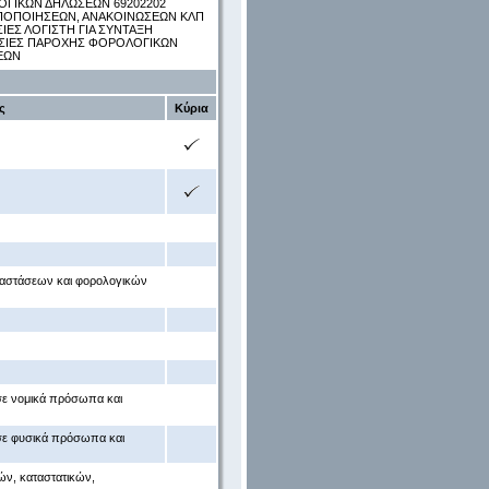
ΓΙΚΩΝ ΔΗΛΩΣΕΩΝ 69202202
ΟΠΟΠΟΙΗΣΕΩΝ, ΑΝΑΚΟΙΝΩΣΕΩΝ ΚΛΠ
ΕΣ ΛΟΓΙΣΤΗ ΓΙΑ ΣΥΝΤΑΞΗ
ΕΣΙΕΣ ΠΑΡΟΧΗΣ ΦΟΡΟΛΟΓΙΚΩΝ
ΕΩΝ
ς
Κύρια
αταστάσεων και φορολογικών
ε νομικά πρόσωπα και
ε φυσικά πρόσωπα και
ών, καταστατικών,