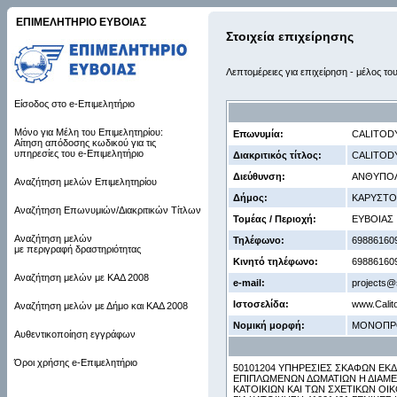
ΕΠΙΜΕΛΗΤΗΡΙΟ ΕΥΒΟΙΑΣ
Στοιχεία επιχείρησης
Λεπτομέρειες για επιχείρηση - μέλος το
Είσοδος στο e-Επιμελητήριο
Μόνο για Μέλη του Επιμελητηρίου:
Επωνυμία:
CALITOD
Αίτηση απόδοσης κωδικού για τις
υπηρεσίες του e-Επιμελητήριο
Διακριτικός τίτλος:
CALITOD
Διεύθυνση:
ΑΝΘΥΠΟΛ
Αναζήτηση μελών Επιμελητηρίου
Δήμος:
ΚΑΡΥΣΤΟ
Αναζήτηση Επωνυμιών/Διακριτικών Τίτλων
Τομέας / Περιοχή:
ΕΥΒΟΙΑΣ
Αναζήτηση μελών
Τηλέφωνο:
69886160
με περιγραφή δραστηριότητας
Κινητό τηλέφωνο:
69886160
Αναζήτηση μελών με ΚΑΔ 2008
e-mail:
projects@
Ιστοσελίδα:
www.Calit
Αναζήτηση μελών με Δήμο και ΚΑΔ 2008
Νομική μορφή:
ΜΟΝΟΠΡ
Αυθεντικοποίηση εγγράφων
Όροι χρήσης e-Επιμελητήριο
50101204 ΥΠΗΡΕΣΙΕΣ ΣΚΑΦΩΝ ΕΚ
ΕΠΙΠΛΩΜΕΝΩΝ ΔΩΜΑΤΙΩΝ Η ΔΙΑΜΕΡ
ΚΑΤΟΙΚΙΩΝ ΚΑΙ ΤΩΝ ΣΧΕΤΙΚΩΝ ΟΙ