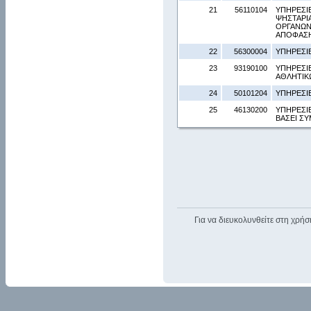
21
56110104
ΥΠΗΡΕΣΙ
ΨΗΣΤΑΡΙΑ
ΟΡΓΑΝΩΝ 
ΑΠΟΦΑΣΗ
22
56300004
ΥΠΗΡΕΣΙ
23
93190100
ΥΠΗΡΕΣΙ
ΑΘΛΗΤΙΚ
24
50101204
ΥΠΗΡΕΣΙ
25
46130200
ΥΠΗΡΕΣΙ
ΒΑΣΕΙ Σ
Για να διευκολυνθείτε στη χρήσ