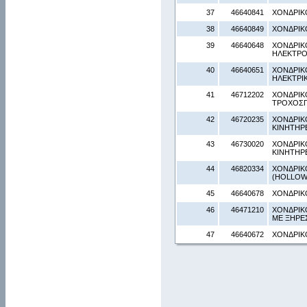
37
46640841
ΧΟΝΔΡΙΚ
38
46640849
ΧΟΝΔΡΙΚ
39
46640648
ΧΟΝΔΡΙΚ
ΗΛΕΚΤΡΟ
40
46640651
ΧΟΝΔΡΙΚ
ΗΛΕΚΤΡΙ
41
46712202
ΧΟΝΔΡΙΚ
ΤΡΟΧΟΣΠ
42
46720235
ΧΟΝΔΡΙΚ
ΚΙΝΗΤΗΡΕ
43
46730020
ΧΟΝΔΡΙΚ
ΚΙΝΗΤΗΡ
44
46820334
ΧΟΝΔΡΙΚ
(HOLLOW 
45
46640678
ΧΟΝΔΡΙΚ
46
46471210
ΧΟΝΔΡΙΚ
ΜΕ ΞΗΡΕ
47
46640672
ΧΟΝΔΡΙΚ