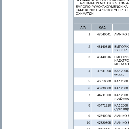
ΕΞΑΡΤΗΜΑΤΩΝ ΜΟΤΟΣΙΚΛΕΤΩΝ 475
ΕΜΠΟΡΙΟ ΡΥΜΟΥΛΚΟΥΜΕΝΩΝ ΚΑΙ 
ΚΑΤΑΣΚΗΝΩΣΗ 47921000 ΥΠΗΡΕΣΙ
ΟΧΗΜΑΤΩΝ
Α/Α
ΚΑΔ
1
47540041
ΛΙΑΝΙΚΟ
2
46140315
ΕΜΠΟΡΙΚ
ΣΥΣΣΩΡΕ
3
46140316
ΕΜΠΟΡΙΚ
ΗΛΕΚΤΡΟ
ΜΕΤΑΣΧΗ
4
47811000
ΚΑΔ 2008 
αγορές
5
46610000
ΚΑΔ 2008 
6
46730000
ΚΑΔ 2008 
7
46711000
ΚΑΔ 2008 
προϊόντω
8
46471210
ΚΑΔ 2008 
ξηρές στή
9
47540026
ΛΙΑΝΙΚΟ
10
47520805
ΛΙΑΝΙΚΟ