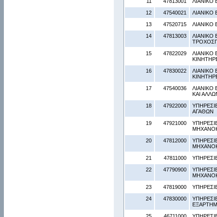
11
47813001
ΛΙΑΝΙΚΟ
12
47540021
ΛΙΑΝΙΚΟ
13
47520715
ΛΙΑΝΙΚΟ
14
47813003
ΛΙΑΝΙΚΟ
ΤΡΟΧΟΣΠ
15
47822029
ΛΙΑΝΙΚΟ
ΚΙΝΗΤΗΡΕ
16
47830022
ΛΙΑΝΙΚΟ
ΚΙΝΗΤΗΡ
17
47540036
ΛΙΑΝΙΚΟ 
ΚΑΙ ΑΛΛ
18
47922000
ΥΠΗΡΕΣΙ
ΑΓΑΘΩΝ
19
47921000
ΥΠΗΡΕΣΙ
ΜΗΧΑΝΟ
20
47812000
ΥΠΗΡΕΣΙ
ΜΗΧΑΝΟ
21
47811000
ΥΠΗΡΕΣΙ
22
47790900
ΥΠΗΡΕΣΙ
ΜΗΧΑΝΟΚΙ
23
47819000
ΥΠΗΡΕΣΙ
24
47830000
ΥΠΗΡΕΣΙ
ΕΞΑΡΤΗΜ
25
46711000
ΥΠΗΡΕΣΙ