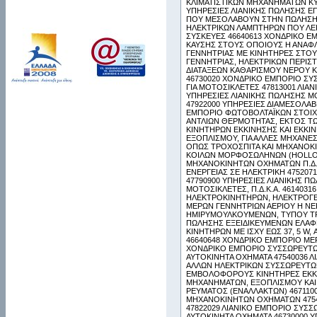
ΚΛΙΜΑΤΙΣΤΙΚΩΝ ΜΗΧΑΝΗΜΑΤΩΝ ΚΥΡ
ΥΠΗΡΕΣΙΕΣ ΛΙΑΝΙΚΗΣ ΠΩΛΗΣΗΣ Ε
ΠΟΥ ΜΕΣΟΛΑΒΟΥΝ ΣΤΗΝ ΠΩΛΗΣΗ 
ΗΛΕΚΤΡΙΚΩΝ ΛΑΜΠΤΗΡΩΝ ΠΟΥ ΛΕ
ΣΥΣΚΕΥΕΣ 46640613 ΧΟΝΔΡΙΚΟ 
ΚΑΥΣΗΣ ΣΤΟΥΣ ΟΠΟΙΟΥΣ Η ΑΝΑΦΛ
ΓΕΝΝΗΤΡΙΑΣ ΜΕ ΚΙΝΗΤΗΡΕΣ ΣΤΟΥ
ΓΕΝΝΗΤΡΙΑΣ, ΗΛΕΚΤΡΙΚΩΝ ΠΕΡΙΣ
ΔΙΑΤΑΞΕΩΝ ΚΑΘΑΡΙΣΜΟΥ ΝΕΡΟΥ Κ
46730020 ΧΟΝΔΡΙΚΟ ΕΜΠΟΡΙΟ Σ
ΓΙΑ ΜΟΤΟΣΙΚΛΕΤΕΣ 47813001 ΛΙΑ
ΥΠΗΡΕΣΙΕΣ ΛΙΑΝΙΚΗΣ ΠΩΛΗΣΗΣ Μ
47922000 ΥΠΗΡΕΣΙΕΣ ΔΙΑΜΕΣΟΛΑΒ
ΕΜΠΟΡΙΟ ΦΩΤΟΒΟΛΤΑΪΚΩΝ ΣΤΟΙΧΕ
ΑΝΤΛΙΩΝ ΘΕΡΜΟΤΗΤΑΣ, ΕΚΤΟΣ ΤΩ
ΚΙΝΗΤΗΡΩΝ ΕΚΚΙΝΗΣΗΣ ΚΑΙ ΕΚΚΙΝ
ΕΞΟΠΛΙΣΜΟΥ, ΓΙΑ ΑΛΛΕΣ ΜΗΧΑΝΕ
ΟΠΩΣ ΤΡΟΧΟΣΠΙΤΑ ΚΑΙ ΜΗΧΑΝΟΚΙ
ΚΟΙΛΩΝ ΜΟΡΦΟΣΩΛΗΝΩΝ (HOLLOW 
ΜΗΧΑΝΟΚΙΝΗΤΩΝ ΟΧΗΜΑΤΩΝ Π.Δ.
ΕΝΕΡΓΕΙΑΣ ΣΕ ΗΛΕΚΤΡΙΚΗ 47520
47790900 ΥΠΗΡΕΣΙΕΣ ΛΙΑΝΙΚΗΣ 
ΜΟΤΟΣΙΚΛΕΤΕΣ, Π.Δ.Κ.Α. 46140
ΗΛΕΚΤΡΟΚΙΝΗΤΗΡΩΝ, ΗΛΕΚΤΡΟΓΕ
ΜΕΡΩΝ ΓΕΝΝΗΤΡΙΩΝ ΑΕΡΙΟΥ Η Ν
ΗΜΙΡΥΜΟΥΛΚΟΥΜΕΝΩΝ, ΤΥΠΟΥ ΤΡΟ
ΠΩΛΗΣΗΣ ΕΞΕΙΔΙΚΕΥΜΕΝΩΝ ΕΛΑΦ
ΚΙΝΗΤΗΡΩΝ ΜΕ ΙΣΧΥ ΕΩΣ 37, 5 
46640648 ΧΟΝΔΡΙΚΟ ΕΜΠΟΡΙΟ ΜΕ
ΧΟΝΔΡΙΚΟ ΕΜΠΟΡΙΟ ΣΥΣΣΩΡΕΥΤΩ
ΑΥΤΟΚΙΝΗΤΑ ΟΧΗΜΑΤΑ 47540036 Λ
ΑΛΛΩΝ ΗΛΕΚΤΡΙΚΩΝ ΣΥΣΣΩΡΕΥΤΩΝ
ΕΜΒΟΛΟΦΟΡΟΥΣ ΚΙΝΗΤΗΡΕΣ ΕΚΚΙΝ
ΜΗΧΑΝΗΜΑΤΩΝ, ΕΞΟΠΛΙΣΜΟΥ ΚΑΙ
ΡΕΥΜΑΤΟΣ (ΕΝΑΛΛΑΚΤΩΝ) 46711
ΜΗΧΑΝΟΚΙΝΗΤΩΝ ΟΧΗΜΑΤΩΝ 47540
47822029 ΛΙΑΝΙΚΟ ΕΜΠΟΡΙΟ ΣΥΣ
ΑΥΤΟΚΙΝΗΤΑ ΟΧΗΜΑΤΑ 46730000 