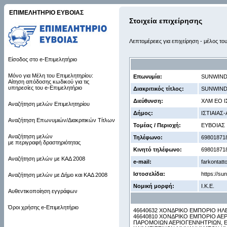
ΕΠΙΜΕΛΗΤΗΡΙΟ ΕΥΒΟΙΑΣ
Στοιχεία επιχείρησης
Λεπτομέρειες για επιχείρηση - μέλος το
Είσοδος στο e-Επιμελητήριο
Μόνο για Μέλη του Επιμελητηρίου:
Επωνυμία:
SUNWIND
Αίτηση απόδοσης κωδικού για τις
υπηρεσίες του e-Επιμελητήριο
Διακριτικός τίτλος:
SUNWIND
Διεύθυνση:
ΧΛΜ ΕΟ ΙΣ
Αναζήτηση μελών Επιμελητηρίου
Δήμος:
ΙΣΤΙΑΙΑΣ
Αναζήτηση Επωνυμιών/Διακριτικών Τίτλων
Τομέας / Περιοχή:
ΕΥΒΟΙΑΣ
Αναζήτηση μελών
Τηλέφωνο:
69801871
με περιγραφή δραστηριότητας
Κινητό τηλέφωνο:
69801871
Αναζήτηση μελών με ΚΑΔ 2008
e-mail:
farkontat
Ιστοσελίδα:
https://su
Αναζήτηση μελών με Δήμο και ΚΑΔ 2008
Νομική μορφή:
Ι.Κ.Ε.
Αυθεντικοποίηση εγγράφων
Όροι χρήσης e-Επιμελητήριο
46640632 ΧΟΝΔΡΙΚΟ ΕΜΠΟΡΙΟ Η
46640810 ΧΟΝΔΡΙΚΟ ΕΜΠΟΡΙΟ ΑΕΡ
ΠΑΡΟΜΟΙΩΝ ΑΕΡΙΟΓΕΝΝΗΤΡΙΩΝ, Ε