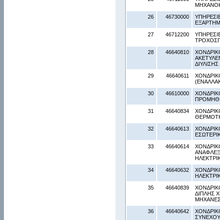
ΜΗΧΑΝΟ
26
46730000
ΥΠΗΡΕΣΙ
ΕΞΑΡΤΗΜ
27
46712200
ΥΠΗΡΕΣΙ
ΤΡΟΧΟΣΠ
28
46640810
ΧΟΝΔΡΙΚ
ΑΚΕΤΥΛΕ
ΔΙΥΛΙΣΗΣ
29
46640611
ΧΟΝΔΡΙΚ
(ΕΝΑΛΛΑ
30
46610000
ΧΟΝΔΡΙΚ
ΠΡΟΜΗΘ
31
46640834
ΧΟΝΔΡΙΚ
ΘΕΡΜΟΤΗ
32
46640613
ΧΟΝΔΡΙΚ
ΕΣΩΤΕΡΙ
33
46640614
ΧΟΝΔΡΙΚ
ΑΝΑΦΛΕΞΗ
ΗΛΕΚΤΡΙ
34
46640632
ΧΟΝΔΡΙΚ
ΗΛΕΚΤΡΙ
35
46640839
ΧΟΝΔΡΙΚ
ΔΙΠΛΗΣ Χ
ΜΗΧΑΝΕ
36
46640642
ΧΟΝΔΡΙΚΟ
ΣΥΝΕΧΟΥ