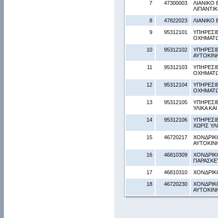
7
47300003
ΛΙΑΝΙΚΟ 
ΛΙΠΑΝΤΙΚ
8
47822023
ΛΙΑΝΙΚΟ
9
95312101
ΥΠΗΡΕΣΙ
ΟΧΗΜΑΤ
10
95312102
ΥΠΗΡΕΣΙ
ΑΥΤΟΚΙΝ
11
95312103
ΥΠΗΡΕΣΙ
ΟΧΗΜΑΤ
12
95312104
ΥΠΗΡΕΣΙ
ΟΧΗΜΑΤΩ
13
95312105
ΥΠΗΡΕΣΙ
ΥΛΙΚΑ ΚΑ
14
95312106
ΥΠΗΡΕΣΙ
ΧΩΡΙΣ ΥΛ
15
46720217
ΧΟΝΔΡΙΚ
ΑΥΤΟΚΙΝ
16
46810309
ΧΟΝΔΡΙΚ
ΠΑΡΑΣΚΕΥ
17
46810310
ΧΟΝΔΡΙΚ
18
46720230
ΧΟΝΔΡΙΚ
ΑΥΤΟΚΙΝ