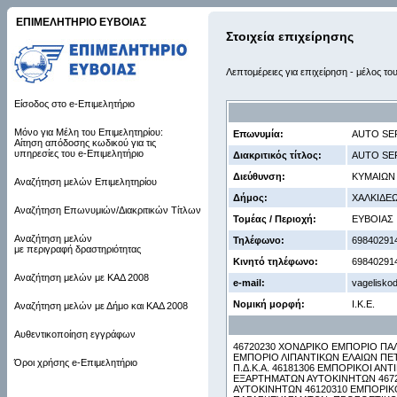
ΕΠΙΜΕΛΗΤΗΡΙΟ ΕΥΒΟΙΑΣ
Στοιχεία επιχείρησης
Λεπτομέρειες για επιχείρηση - μέλος το
Είσοδος στο e-Επιμελητήριο
Μόνο για Μέλη του Επιμελητηρίου:
Επωνυμία:
AUTO SE
Αίτηση απόδοσης κωδικού για τις
υπηρεσίες του e-Επιμελητήριο
Διακριτικός τίτλος:
AUTO SE
Διεύθυνση:
ΚΥΜΑΙΩΝ 
Αναζήτηση μελών Επιμελητηρίου
Δήμος:
ΧΑΛΚΙΔΕ
Αναζήτηση Επωνυμιών/Διακριτικών Τίτλων
Τομέας / Περιοχή:
ΕΥΒΟΙΑΣ
Αναζήτηση μελών
Τηλέφωνο:
69840291
με περιγραφή δραστηριότητας
Κινητό τηλέφωνο:
69840291
Αναζήτηση μελών με ΚΑΔ 2008
e-mail:
vagelisko
Νομική μορφή:
Ι.Κ.Ε.
Αναζήτηση μελών με Δήμο και ΚΑΔ 2008
Αυθεντικοποίηση εγγράφων
46720230 ΧΟΝΔΡΙΚΟ ΕΜΠΟΡΙΟ ΠΑΛ
ΕΜΠΟΡΙΟ ΛΙΠΑΝΤΙΚΩΝ ΕΛΑΙΩΝ ΠΕ
Όροι χρήσης e-Επιμελητήριο
Π.Δ.Κ.Α. 46181306 ΕΜΠΟΡΙΚΟΙ 
ΕΞΑΡΤΗΜΑΤΩΝ ΑΥΤΟΚΙΝΗΤΩΝ 4672
ΑΥΤΟΚΙΝΗΤΩΝ 46120310 ΕΜΠΟΡΙ