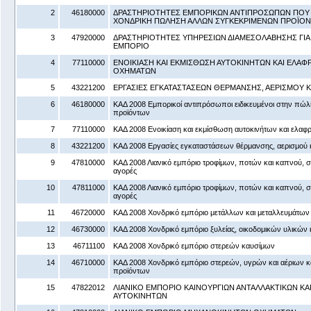
2
46180000
ΔΡΑΣΤΗΡΙΟΤΗΤΕΣ ΕΜΠΟΡΙΚΩΝ ΑΝΤΙΠΡΟΣΩΠΩΝ ΠΟΥ
ΧΟΝΔΡΙΚΗ ΠΩΛΗΣΗ ΑΛΛΩΝ ΣΥΓΚΕΚΡΙΜΕΝΩΝ ΠΡΟΪΟ
3
47920000
ΔΡΑΣΤΗΡΙΟΤΗΤΕΣ ΥΠΗΡΕΣΙΩΝ ΔΙΑΜΕΣΟΛΑΒΗΣΗΣ ΓΙΑ 
ΕΜΠΟΡΙΟ
4
77110000
ΕΝΟΙΚΙΑΣΗ ΚΑΙ ΕΚΜΙΣΘΩΣΗ ΑΥΤΟΚΙΝΗΤΩΝ ΚΑΙ ΕΛΑ
ΟΧΗΜΑΤΩΝ
5
43221200
ΕΡΓΑΣΙΕΣ ΕΓΚΑΤΑΣΤΑΣΕΩΝ ΘΕΡΜΑΝΣΗΣ, ΑΕΡΙΣΜΟΥ Κ
6
46180000
ΚΑΔ 2008 Εμπορικοί αντιπρόσωποι ειδικευμένοι στην π
προϊόντων
7
77110000
ΚΑΔ 2008 Ενοικίαση και εκμίσθωση αυτοκινήτων και ελα
8
43221200
ΚΑΔ 2008 Εργασίες εγκαταστάσεων θέρμανσης, αερισμού κ
9
47810000
ΚΑΔ 2008 Λιανικό εμπόριο τροφίμων, ποτών και καπνού, σ
αγορές
10
47811000
ΚΑΔ 2008 Λιανικό εμπόριο τροφίμων, ποτών και καπνού, σ
αγορές
11
46720000
ΚΑΔ 2008 Χονδρικό εμπόριο μετάλλων και μεταλλευμάτων
12
46730000
ΚΑΔ 2008 Χονδρικό εμπόριο ξυλείας, οικοδομικών υλικών κ
13
46711100
ΚΑΔ 2008 Χονδρικό εμπόριο στερεών καυσίμων
14
46710000
ΚΑΔ 2008 Χονδρικό εμπόριο στερεών, υγρών και αέριων 
προϊόντων
15
47822012
ΛΙΑΝΙΚΟ ΕΜΠΟΡΙΟ ΚΑΙΝΟΥΡΓΙΩΝ ΑΝΤΑΛΛΑΚΤΙΚΩΝ Κ
ΑΥΤΟΚΙΝΗΤΩΝ