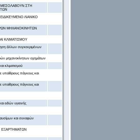
 ΜΕΣΟΛΑΒΟΥΝ ΣΤΗ
ΝΤΩΝ
ΕΙΔΙΚΕΥΜΕΝΟ ΛΙΑΝΙΚΟ
ΦΡΩΝ ΜΗΧΑΝΟΚΙΝΗΤΩΝ
ΑΙ ΚΛΙΜΑΤΙΣΜΟΥ
ώληση άλλων συγκεκριμένων
φρών μηχανοκίνητων οχημάτων
αι κλιματισμού
ε υπαίθριους πάγκους και
ε υπαίθριους πάγκους και
αι ειδών υγιεινής
καυσίμων και συναφών
ΑΙ ΕΞΑΡΤΗΜΑΤΩΝ