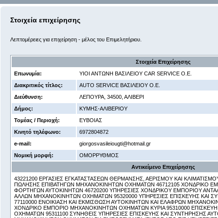
Στοιχεία επιχείρησης
Λεπτομέρειες για επιχείρηση - μέλος του Επιμελητήριου.
Στοιχεία Επιχείρησης
Επωνυμία:
ΥΙΟΙ ΑΝΤΩΝΗ ΒΑΣΙΛΕΙΟΥ CAR SERVICE Ο.Ε.
Διακριτικός τίτλος:
AUTO SERVICE ΒΑΣΙΛΕΙΟΥ Ο.Ε.
Διεύθυνση:
ΛΕΠΟΥΡΑ, 34500, ΑΛΙΒΕΡΙ
Δήμος:
ΚΥΜΗΣ-ΑΛΙΒΕΡΙΟΥ
Τομέας / Περιοχή:
ΕΥΒΟΙΑΣ
Κινητό τηλέφωνο:
6972804872
e-mail:
giorgosvasileiougti@hotmail.gr
Νομική μορφή:
ΟΜΟΡΡΥΘΜΟΣ
Αντικείμενο Επιχείρησης
43221200 ΕΡΓΑΣΙΕΣ ΕΓΚΑΤΑΣΤΑΣΕΩΝ ΘΕΡΜΑΝΣΗΣ, ΑΕΡΙΣΜΟΥ ΚΑΙ ΚΛΙΜΑΤΙΣΜΟΥ
ΠΩΛΗΣΗΣ ΕΠΙΒΑΤΗΓΩΝ ΜΗΧΑΝΟΚΙΝΗΤΩΝ ΟΧΗΜΑΤΩΝ 46712105 ΧΟΝΔΡΙΚΟ Ε
ΦΟΡΤΗΓΩΝ ΑΥΤΟΚΙΝΗΤΩΝ 46720200 ΥΠΗΡΕΣΙΕΣ ΧΟΝΔΡΙΚΟΥ ΕΜΠΟΡΙΟΥ ΑΝΤΑ
ΑΛΛΩΝ ΜΗΧΑΝΟΚΙΝΗΤΩΝ ΟΧΗΜΑΤΩΝ 95320000 ΥΠΗΡΕΣΙΕΣ ΕΠΙΣΚΕΥΗΣ ΚΑΙ 
77110000 ΕΝΟΙΚΙΑΣΗ ΚΑΙ ΕΚΜΙΣΘΩΣΗ ΑΥΤΟΚΙΝΗΤΩΝ ΚΑΙ ΕΛΑΦΡΩΝ ΜΗΧΑΝΟΚ
ΧΟΝΔΡΙΚΟ ΕΜΠΟΡΙΟ ΜΗΧΑΝΟΚΙΝΗΤΩΝ ΟΧΗΜΑΤΩΝ ΚΥΡΙΑ 95310000 ΕΠΙΣΚΕΥ
ΟΧΗΜΑΤΩΝ 95311100 ΣΥΝΗΘΕΙΣ ΥΠΗΡΕΣΙΕΣ ΕΠΙΣΚΕΥΗΣ ΚΑΙ ΣΥΝΤΗΡΗΣΗΣ ΑΥ