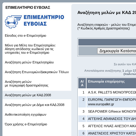
ΕΠΙΜΕΛΗΤΗΡΙΟ ΕΥΒΟΙΑΣ
Αναζήτηση μελών με ΚΑΔ 2
Αναζήτηση εταιρειών - μελών του Επιμε
(* Κωδικός Αριθμός Δραστηριότητας)
Είσοδος στο e-Επιμελητήριο
Μόνο για Μέλη του Επιμελητηρίου:
Αίτηση απόδοσης κωδικού για τις
υπηρεσίες του e-Επιμελητήριο
Αναζήτηση μελών Επιμελητηρίου
Σε αυτόν τον Κ
Αποτελέσματα αναζήτησης
1
μέχρι
1
Αναζήτηση Επωνυμιών/Διακριτικών Τίτλων
(παλετώ
Α/
Επωνυμία επιχείρησης
Αναζήτηση μελών
Α
με περιγραφή δραστηριότητας
1
A.S.K. PALLETS ΜΟΝΟΠΡΟΣΩΠ
Αναζήτηση μελών με ΚΑΔ 2008
2
EUROPAL ΠΑΡΑΓΩΓΗ-ΕΜΠΟΡΙ
www.europallet.gr
Αναζήτηση μελών με Δήμο και ΚΑΔ 2008
3
SEA POWER GReece ΜΟΝΟΠΡΟ
Αυθεντικοποίηση εγγράφων
4
ΑΓΓΕΛΗΣ ΑΘΑΝΑΣΙΟΣ ΤΟΥ Δ
Όροι χρήσης e-Επιμελητήριο
5
ΑΓΓΕΛΟΣ ΗΛΙΑΣ-ΑΛΕΞΙΟΥ ΑΙΚΑ
6
ΑΝΑΣΤΑΣΙΟΣ ΧΡΗΣΤΟΥ ΚΑΤΣΗΣ