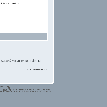
 πολλαπλή επιλογή.
κλικ εδώ για να ανοίξετε μία PDF
e-Επιμελητήριο 1.0.2.121