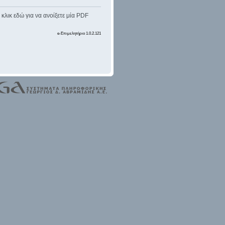
κλικ εδώ για να ανοίξετε μία PDF
e-Επιμελητήριο 1.0.2.121