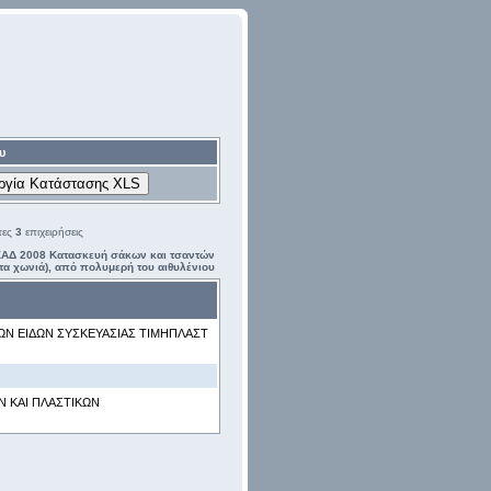
υ
τες
3
επιχειρήσεις
ΑΔ 2008 Κατασκευή σάκων και τσαντών
τα χωνιά), από πολυμερή του αιθυλένιου
ΝΩΝ ΕΙΔΩΝ ΣΥΣΚΕΥΑΣΙΑΣ ΤΙΜΗΠΛΑΣΤ
Ν ΚΑΙ ΠΛΑΣΤΙΚΩΝ