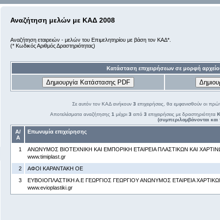
Αναζήτηση μελών με ΚΑΔ 2008
Αναζήτηση εταιρειών - μελών του Επιμελητηρίου με βάση τον ΚΑΔ*.
(* Κωδικός Αριθμός Δραστηριότητας)
Κατάσταση επιχειρήσεων σε μορφή αρχείο
Σε αυτόν τον ΚΑΔ ανήκουν
3
επιχειρήσεις, θα εμφανισθούν οι πρώ
Αποτελέσματα αναζήτησης
1
μέχρι
3
από
3
επιχειρήσεις με δραστηριότητα
Κ
(συμπεριλαμβάνονται και 
Α/
Επωνυμία επιχείρησης
Α
1
ΑΝΩΝΥΜΟΣ ΒΙΟΤΕΧΝΙΚΗ ΚΑΙ ΕΜΠΟΡΙΚΗ ΕΤΑΙΡΕΙΑ ΠΛΑΣΤΙΚΩΝ ΚΑΙ ΧΑΡΤΙ
www.timiplast.gr
2
ΑΦΟΙ ΚΑΡΑΝΤΑΚΗ ΟΕ
3
ΕΥΒΟΙΟΠΛΑΣΤΙΚΗ Α.Ε ΓΕΩΡΓΙΟΣ ΓΕΩΡΓΙΟΥ ΑΝΩΝΥΜΟΣ ΕΤΑΙΡΕΙΑ ΧΑΡΤΙΚΩ
www.evioplastiki.gr