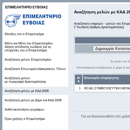
ΕΠΙΜΕΛΗΤΗΡΙΟ ΕΥΒΟΙΑΣ
Αναζήτηση μελών με ΚΑΔ 2
Αναζήτηση εταιρειών - μελών του Επιμε
(* Κωδικός Αριθμός Δραστηριότητας)
Είσοδος στο e-Επιμελητήριο
Μόνο για Μέλη του Επιμελητηρίου:
Αίτηση απόδοσης κωδικού για τις
υπηρεσίες του e-Επιμελητήριο
Αναζήτηση μελών Επιμελητηρίου
Σε αυτόν τον 
Αποτελέσματα αναζήτησης
1
μέχρι
1
απ
Αναζήτηση Επωνυμιών/Διακριτικών Τίτλων
Α/
Επωνυμία επιχείρησης
Αναζήτηση μελών
Α
με περιγραφή δραστηριότητας
1
RCAG ΣΥΜΒΟΥΛΕΥΤΙΚΗ ΜΟΝΟ
Αναζήτηση μελών με ΚΑΔ 2008
Αναζήτηση μελών με Δήμο και ΚΑΔ 2008
Αυθεντικοποίηση εγγράφων
Για να διευκολυνθείτε στη χρήσ
Όροι χρήσης e-Επιμελητήριο