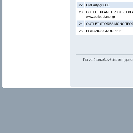
22
OlaParty.gr Ο.Ε.
23
OUTLET PLANET ΙΔΙΩΤΙΚΗ ΚΕ
www.outlet-planet.gr
24
OUTLET STORES ΜΟΝΟΠΡΟΣΩ
25
PLATANUS GROUP Ε.Ε.
Για να διευκολυνθείτε στη χρήσ