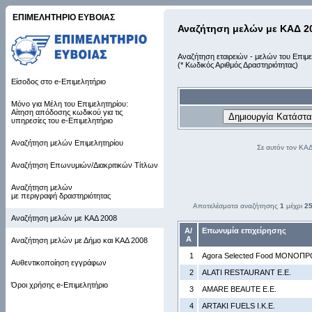
ΕΠΙΜΕΛΗΤΗΡΙΟ ΕΥΒΟΙΑΣ
Αναζήτηση μελών με ΚΑΔ 2
Αναζήτηση εταιρειών - μελών του Επιμε
(* Κωδικός Αριθμός Δραστηριότητας)
Είσοδος στο e-Επιμελητήριο
Μόνο για Μέλη του Επιμελητηρίου:
Αίτηση απόδοσης κωδικού για τις
υπηρεσίες του e-Επιμελητήριο
Αναζήτηση μελών Επιμελητηρίου
Σε αυτόν τον ΚΑ
Αναζήτηση Επωνυμιών/Διακριτικών Τίτλων
Αναζήτηση μελών
με περιγραφή δραστηριότητας
Αποτελέσματα αναζήτησης
1
μέχρι
2
Αναζήτηση μελών με ΚΑΔ 2008
Α/
Επωνυμία επιχείρησης
Α
Αναζήτηση μελών με Δήμο και ΚΑΔ 2008
1
Agora Selected Food ΜΟΝΟΠΡΟ
Αυθεντικοποίηση εγγράφων
2
ALATI RESTAURANT Ε.Ε.
Όροι χρήσης e-Επιμελητήριο
3
AMARE BEAUTE Ε.Ε.
4
ARTAKI FUELS Ι.Κ.Ε.