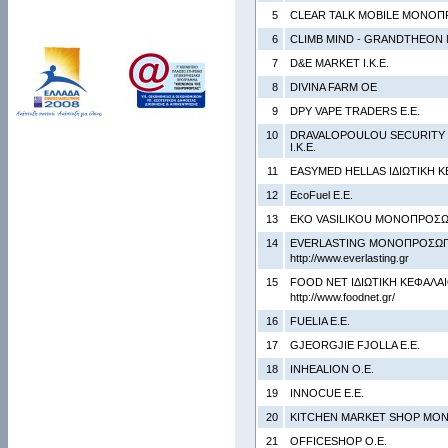
5
CLEAR TALK MOBILE ΜΟΝΟΠΡ
6
CLIMB MIND - GRANDTHEON 
7
D&E MARKET Ι.Κ.Ε.
8
DIVINA FARM OE
9
DPY VAPE TRADERS Ε.Ε.
10
DRAVALOPOULOU SECURITY 
Ι.Κ.Ε.
11
EASYMED HELLAS ΙΔΙΩΤΙΚΗ Κ
12
EcoFuel Ε.Ε.
13
EKO VASILIKOU ΜΟΝΟΠΡΟΣΩΠ
14
EVERLASTING ΜΟΝΟΠΡΟΣΩΠΗ
http://www.everlasting.gr
15
FOOD NET ΙΔΙΩΤΙΚΗ ΚΕΦΑΛΑΙ
http://www.foodnet.gr/
16
FUELIA Ε.Ε.
17
GJEORGJIE FJOLLA Ε.Ε.
18
INHEALION Ο.Ε.
19
INNOCUE Ε.Ε.
20
KITCHEN MARKET SHOP ΜΟΝ
21
OFFICESHOP Ο.Ε.