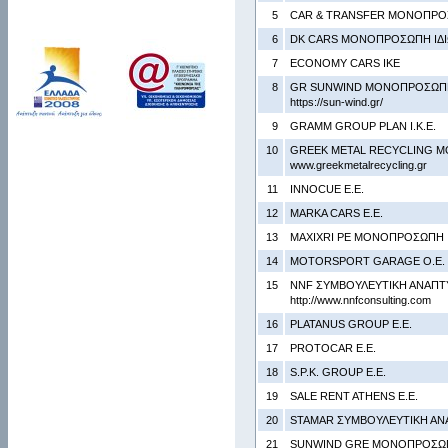
5
CΑR & TRANSFER ΜΟΝΟΠΡΟΣΩ
6
DK CARS ΜΟΝΟΠΡΟΣΩΠΗ ΙΔΙΩ
7
ECONOMY CARS ΙΚΕ
8
GR SUNWIND ΜΟΝΟΠΡΟΣΩΠΗ 
https://sun-wind.gr/
9
GRAMM GROUP PLAN Ι.Κ.Ε.
10
GREEK METAL RECYCLING Μ
www.greekmetalrecycling.gr
11
INNOCUE Ε.Ε.
12
MARKA CARS Ε.Ε.
13
MAXIXRI PE ΜΟΝΟΠΡΟΣΩΠΗ Ι.
14
MOTORSPORT GARAGE Ο.Ε.
15
NNF ΣΥΜΒΟΥΛΕΥΤΙΚΗ ΑΝΑΠΤΥΞ
http://www.nnfconsulting.com
16
PLATANUS GROUP Ε.Ε.
17
PROTOCAR Ε.Ε.
18
S.P.K. GROUP Ε.Ε.
19
SALE RENT ATHENS Ε.Ε.
20
STAMAR ΣΥΜΒΟΥΛΕΥΤΙΚΗ ΑΝΑ
21
SUNWIND GRE ΜΟΝΟΠΡΟΣΩΠΗ