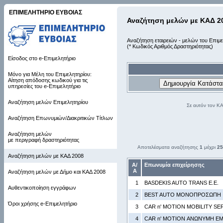
ΕΠΙΜΕΛΗΤΗΡΙΟ ΕΥΒΟΙΑΣ
Αναζήτηση μελών με ΚΑΔ 2
Αναζήτηση εταιρειών - μελών του Επιμε
(* Κωδικός Αριθμός Δραστηριότητας)
Είσοδος στο e-Επιμελητήριο
Μόνο για Μέλη του Επιμελητηρίου:
Αίτηση απόδοσης κωδικού για τις
υπηρεσίες του e-Επιμελητήριο
Αναζήτηση μελών Επιμελητηρίου
Σε αυτόν τον Κ
Αναζήτηση Επωνυμιών/Διακριτικών Τίτλων
Αναζήτηση μελών
με περιγραφή δραστηριότητας
Αποτελέσματα αναζήτησης
1
μέχρι
25
Αναζήτηση μελών με ΚΑΔ 2008
Α/
Επωνυμία επιχείρησης
Α
Αναζήτηση μελών με Δήμο και ΚΑΔ 2008
1
BASDEKIS AUTO TRANS Ε.Ε.
Αυθεντικοποίηση εγγράφων
2
BEST AUTO ΜΟΝΟΠΡΟΣΩΠΗ Ι.
Όροι χρήσης e-Επιμελητήριο
3
CAR n' MOTION MOBILITY SER
4
CAR n' MOTION ΑΝΩΝΥΜΗ ΕΜ