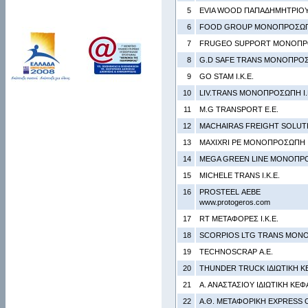
5
EVIA WOOD ΠΑΠΑΔΗΜΗΤΡΙΟΥ
6
FOOD GROUP ΜΟΝΟΠΡΟΣΩΠΗ
7
FRUGEO SUPPORT ΜΟΝΟΠΡΟΣ
8
G.D SAFE TRANS ΜΟΝΟΠΡΟΣΩ
9
GO STAM Ι.Κ.Ε.
10
LIV.TRANS ΜΟΝΟΠΡΟΣΩΠΗ Ι.
11
M.G TRANSPORT Ε.Ε.
12
MACHAIRAS FREIGHT SOLUTI
13
MAXIXRI PE ΜΟΝΟΠΡΟΣΩΠΗ Ι.
14
MEGA GREEN LINE ΜΟΝΟΠΡΟΣ
15
MICHELE TRANS Ι.Κ.Ε.
16
PROSTEEL ΑΕΒΕ
www.protogeros.com
17
RT ΜΕΤΑΦΟΡΕΣ Ι.Κ.Ε.
18
SCORPIOS LTG TRANS ΜΟΝΟ
19
TECHNOSCRAP Α.Ε.
20
THUNDER TRUCK ΙΔΙΩΤΙΚΗ Κ
21
Α. ΑΝΑΣΤΑΣΙΟΥ ΙΔΙΩΤΙΚΗ ΚΕΦ
22
Α.Θ. ΜΕΤΑΦΟΡΙΚΗ EXPRESS Ο