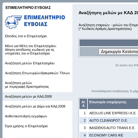
ΕΠΙΜΕΛΗΤΗΡΙΟ ΕΥΒΟΙΑΣ
Αναζήτηση μελών με ΚΑΔ 2
Αναζήτηση εταιρειών - μελών του Επιμε
(* Κωδικός Αριθμός Δραστηριότητας)
Είσοδος στο e-Επιμελητήριο
Μόνο για Μέλη του Επιμελητηρίου:
Αίτηση απόδοσης κωδικού για τις
υπηρεσίες του e-Επιμελητήριο
Αναζήτηση μελών Επιμελητηρίου
Σε αυτόν τον Κ
Αναζήτηση Επωνυμιών/Διακριτικών Τίτλων
Αναζήτηση μελών
με περιγραφή δραστηριότητας
Αποτελέσματα αναζήτησης
1
μέχ
Αναζήτηση μελών με ΚΑΔ 2008
Α/
Επωνυμία επιχείρησης
Α
Αναζήτηση μελών με Δήμο και ΚΑΔ 2008
1
AEOLUS LINE EXPRESS Ι.Κ.Ε.
Αυθεντικοποίηση εγγράφων
2
AUTO CLEANSPOT Ο.Ε.
Όροι χρήσης e-Επιμελητήριο
3
BASDEKIS AUTO TRANS Ε.Ε.
4
ECONOMY CARS ΙΚΕ