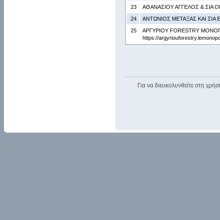
23
ΑΘΑΝΑΣΙΟΥ ΑΓΓΕΛΟΣ & ΣΙΑ Ο
24
ΑΝΤΩΝΙΟΣ ΜΕΤΑΞΑΣ ΚΑΙ ΣΙΑ Ε
25
ΑΡΓΥΡΙΟΥ FORESTRY ΜΟΝΟΠΡ
https://argyriouforestry.lemono
Για να διευκολυνθείτε στη χρήσ