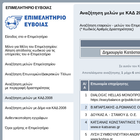
ΕΠΙΜΕΛΗΤΗΡΙΟ ΕΥΒΟΙΑΣ
Αναζήτηση μελών με ΚΑΔ 2
Αναζήτηση εταιρειών - μελών του Επιμε
(* Κωδικός Αριθμός Δραστηριότητας)
Είσοδος στο e-Επιμελητήριο
Μόνο για Μέλη του Επιμελητηρίου:
Αίτηση απόδοσης κωδικού για τις
υπηρεσίες του e-Επιμελητήριο
Αναζήτηση μελών Επιμελητηρίου
Σε αυτόν τον 
Αποτελέσματα αναζήτησης
1
μέχρι
6
απ
Αναζήτηση Επωνυμιών/Διακριτικών Τίτλων
Α/
Επωνυμία επιχείρησης
Αναζήτηση μελών
Α
με περιγραφή δραστηριότητας
1
DIALOGIC HELLAS ΜΟΝΟΠΡΟΣ
Αναζήτηση μελών με ΚΑΔ 2008
https://easybalance.gr/publ
2
Β.ΜΠΑΡΣΑΚΗΣ-Δ.ΡΩΜΑΝΟΣ Ο
Αναζήτηση μελών με Δήμο και ΚΑΔ 2008
3
ΔΟΥΚΑΣ Α. - ΣΤΑΜΟΥ Δ. Ο.Ε.
Αυθεντικοποίηση εγγράφων
4
ΚΑΤΣΑΝΑΣ ΚΩΝΣΤΑΝΤΙΝΟΣ Τ
www.e-katsanas.gr
Όροι χρήσης e-Επιμελητήριο
5
ΛΥΣΗ ΣΥΜΒΟΥΛΕΥΤΙΚΗ ΑΝΩΝΥ
www.lyshsa.gr