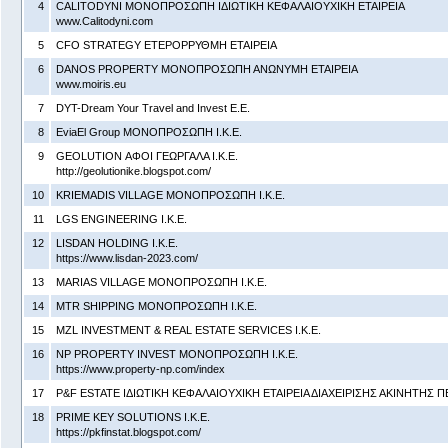
4
CALITODYNI ΜΟΝΟΠΡΟΣΩΠΗ ΙΔΙΩΤΙΚΗ ΚΕΦΑΛΑΙΟΥΧΙΚΗ ΕΤΑΙΡΕΙΑ
www.Calitodyni.com
5
CFO STRATEGY ΕΤΕΡΟΡΡΥΘΜΗ ΕΤΑΙΡΕΙΑ
6
DANOS PROPERTY ΜΟΝΟΠΡΟΣΩΠΗ ΑΝΩΝΥΜΗ ΕΤΑΙΡΕΙΑ
www.moiris.eu
7
DYT-Dream Your Travel and Invest Ε.Ε.
8
EviaEl Group ΜΟΝΟΠΡΟΣΩΠΗ Ι.Κ.Ε.
9
GEOLUTION ΑΦΟΙ ΓΕΩΡΓΑΛΑ Ι.Κ.Ε.
http://geolutionike.blogspot.com/
10
KRIEMADIS VILLAGE ΜΟΝΟΠΡΟΣΩΠΗ Ι.Κ.Ε.
11
LGS ENGINEERING Ι.Κ.Ε.
12
LISDAN HOLDING Ι.Κ.Ε.
https://www.lisdan-2023.com/
13
MARIAS VILLAGE ΜΟΝΟΠΡΟΣΩΠΗ Ι.Κ.Ε.
14
MTR SHIPPING ΜΟΝΟΠΡΟΣΩΠΗ Ι.Κ.Ε.
15
MZL INVESTMENT & REAL ESTATE SERVICES Ι.Κ.Ε.
16
NP PROPERTY INVEST ΜΟΝΟΠΡΟΣΩΠΗ Ι.Κ.Ε.
https://www.property-np.com/index
17
P&F ESTATE ΙΔΙΩΤΙΚΗ ΚΕΦΑΛΑΙΟΥΧΙΚΗ ΕΤΑΙΡΕΙΑ ΔΙΑΧΕΙΡΙΣΗΣ ΑΚΙΝΗΤΗΣ Π
18
PRIME KEY SOLUTIONS Ι.Κ.Ε.
https://pkfinstat.blogspot.com/