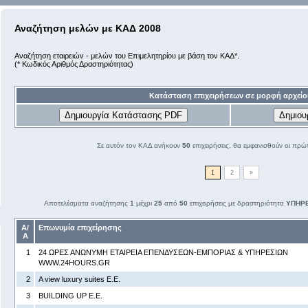
Αναζήτηση μελών με ΚΑΔ 2008
Αναζήτηση εταιρειών - μελών του Επιμελητηρίου με βάση τον ΚΑΔ*.
(* Κωδικός Αριθμός Δραστηριότητας)
Κατάσταση επιχειρήσεων σε μορφή αρχείο
Σε αυτόν τον ΚΑΔ ανήκουν
50
επιχειρήσεις, θα εμφανισθούν οι πρώ
1
2
»
Αποτελέσματα αναζήτησης
1
μέχρι
25
από
50
επιχειρήσεις με δραστηριότητα
ΥΠΗΡΕ
Α/
Επωνυμία επιχείρησης
Α
1
24 ΩΡΕΣ ΑΝΩΝΥΜΗ ΕΤΑΙΡΕΙΑ ΕΠΕΝΔΥΣΕΩΝ-ΕΜΠΟΡΙΑΣ & ΥΠΗΡΕΣΙΩΝ
WWW.24HOURS.GR
2
A view luxury suites Ε.Ε.
3
BUILDING UP Ε.Ε.