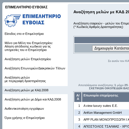
ΕΠΙΜΕΛΗΤΗΡΙΟ ΕΥΒΟΙΑΣ
Αναζήτηση μελών με ΚΑΔ 2
Αναζήτηση εταιρειών - μελών του Επιμε
(* Κωδικός Αριθμός Δραστηριότητας)
Είσοδος στο e-Επιμελητήριο
Μόνο για Μέλη του Επιμελητηρίου:
Αίτηση απόδοσης κωδικού για τις
υπηρεσίες του e-Επιμελητήριο
Αναζήτηση μελών Επιμελητηρίου
Σε αυτόν τον Κ
Αναζήτηση Επωνυμιών/Διακριτικών Τίτλων
Αναζήτηση μελών
με περιγραφή δραστηριότητας
Αποτελέσματα αναζήτησης
1
μέχρι
25
ΣΧΕΤΙΚΩΝ ΟΙΚΟΠΕΔΩΝ ΒΑΣΕ
Αναζήτηση μελών με ΚΑΔ 2008
Α/
Επωνυμία επιχείρησης
Α
Αναζήτηση μελών με Δήμο και ΚΑΔ 2008
1
A view luxury suites Ε.Ε.
Αυθεντικοποίηση εγγράφων
2
AnKon Management GmbH
Όροι χρήσης e-Επιμελητήριο
3
APP PLAN ΜΟΝΟΠΡΟΣΩΠΗ Ι.Κ
4
AΠΟΣΤΟΛΟΣ ΤΣΑΛΜΑΣ - ΧΡΥΣ