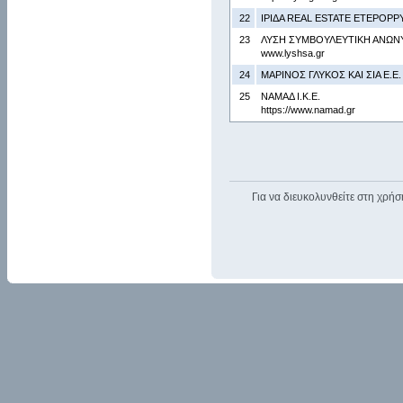
22
ΙΡΙΔΑ REAL ESTATE ΕΤΕΡΟΡΡ
23
ΛΥΣΗ ΣΥΜΒΟΥΛΕΥΤΙΚΗ ΑΝΩΝΥ
www.lyshsa.gr
24
ΜΑΡΙΝΟΣ ΓΛΥΚΟΣ ΚΑΙ ΣΙΑ Ε.Ε.
25
ΝΑΜΑΔ Ι.Κ.Ε.
https://www.namad.gr
Για να διευκολυνθείτε στη χρήσ