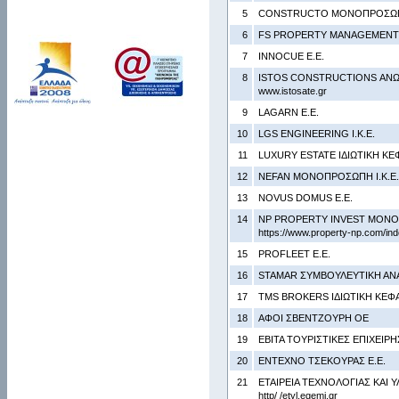
5
CONSTRUCTO ΜΟΝΟΠΡΟΣΩΠΗ
6
FS PROPERTY MANAGEMENT 
7
INNOCUE Ε.Ε.
8
ISTOS CONSTRUCTIONS ΑΝΩ
www.istosate.gr
9
LAGARN Ε.Ε.
10
LGS ENGINEERING Ι.Κ.Ε.
11
LUXURY ESTATE ΙΔΙΩΤΙΚΗ ΚΕ
12
NEFAN ΜΟΝΟΠΡΟΣΩΠΗ Ι.Κ.Ε.
13
NOVUS DOMUS Ε.Ε.
14
NP PROPERTY INVEST ΜΟΝΟΠ
https://www.property-np.com/in
15
PROFLEET Ε.Ε.
16
STAMAR ΣΥΜΒΟΥΛΕΥΤΙΚΗ ΑΝΑ
17
TMS BROKERS ΙΔΙΩΤΙΚΗ ΚΕΦΑ
18
ΑΦΟΙ ΣΒΕΝΤΖΟΥΡΗ ΟΕ
19
ΕΒΙΤΑ ΤΟΥΡΙΣΤΙΚΕΣ ΕΠΙΧΕΙΡΗ
20
ΕΝΤΕΧΝΟ ΤΣΕΚΟΥΡΑΣ Ε.Ε.
21
ΕΤΑΙΡΕΙΑ ΤΕΧΝΟΛΟΓΙΑΣ ΚΑΙ 
http/ /etyl.egemi.gr