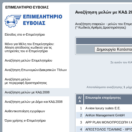
ΕΠΙΜΕΛΗΤΗΡΙΟ ΕΥΒΟΙΑΣ
Αναζήτηση μελών με ΚΑΔ 2
Αναζήτηση εταιρειών - μελών του Επιμε
(* Κωδικός Αριθμός Δραστηριότητας)
Είσοδος στο e-Επιμελητήριο
Μόνο για Μέλη του Επιμελητηρίου:
Αίτηση απόδοσης κωδικού για τις
υπηρεσίες του e-Επιμελητήριο
Αναζήτηση μελών Επιμελητηρίου
Σε αυτόν τον Κ
Αναζήτηση Επωνυμιών/Διακριτικών Τίτλων
Αναζήτηση μελών
με περιγραφή δραστηριότητας
Αποτελέσματα αναζήτησης
1
μέχ
Αναζήτηση μελών με ΚΑΔ 2008
Α/
Επωνυμία επιχείρησης
Α
Αναζήτηση μελών με Δήμο και ΚΑΔ 2008
1
A view luxury suites Ε.Ε.
Αυθεντικοποίηση εγγράφων
2
AnKon Management GmbH
Όροι χρήσης e-Επιμελητήριο
3
APP PLAN ΜΟΝΟΠΡΟΣΩΠΗ Ι.Κ
4
AΠΟΣΤΟΛΟΣ ΤΣΑΛΜΑΣ - ΧΡΥΣ