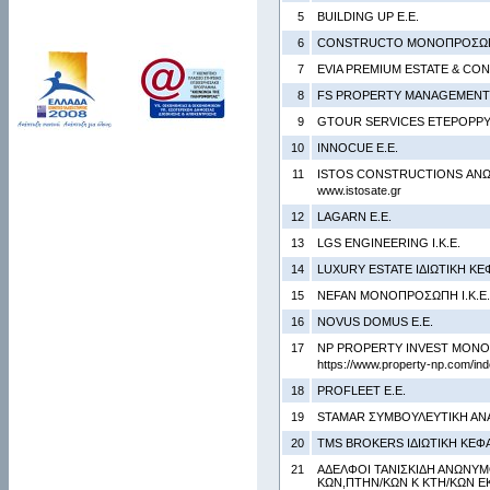
5
BUILDING UP Ε.Ε.
6
CONSTRUCTO ΜΟΝΟΠΡΟΣΩΠΗ
7
EVIA PREMIUM ESTATE & CO
8
FS PROPERTY MANAGEMENT 
9
GTOUR SERVICES ΕΤΕΡΟΡΡΥ
10
INNOCUE Ε.Ε.
11
ISTOS CONSTRUCTIONS ΑΝΩ
www.istosate.gr
12
LAGARN Ε.Ε.
13
LGS ENGINEERING Ι.Κ.Ε.
14
LUXURY ESTATE ΙΔΙΩΤΙΚΗ ΚΕ
15
NEFAN ΜΟΝΟΠΡΟΣΩΠΗ Ι.Κ.Ε.
16
NOVUS DOMUS Ε.Ε.
17
NP PROPERTY INVEST ΜΟΝΟΠ
https://www.property-np.com/in
18
PROFLEET Ε.Ε.
19
STAMAR ΣΥΜΒΟΥΛΕΥΤΙΚΗ ΑΝΑ
20
TMS BROKERS ΙΔΙΩΤΙΚΗ ΚΕΦΑ
21
ΑΔΕΛΦΟΙ ΤΑΝΙΣΚΙΔΗ ΑΝΩΝΥΜΟ
ΚΩΝ,ΠΤΗΝ/ΚΩΝ Κ ΚΤΗ/ΚΩΝ Ε