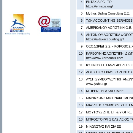
4
ENTAXIS PC LTD
https://entaxis.org/
5
Mythos Sailing Consulting Ε.Ε.
6
T&N ACCOUNTING SERVICES
7
ΑΜΕΡΙΚΑΝΟΥ ΛΟΓΙΣΤΙΚΗ Ο.Ε.
8
ΑΝΤΩΝΙΟΥ ΛΟΓΙΣΤΙΚΑ ΦΟΡΟΤ
https://a-taxaccounting.gr/
9
ΘΕΟΔΩΡΙΔΗΣ Σ. - ΚΟΡΟΒΟΣ Χ.
10
ΚΑΡΒΟΥΝΗΣ ΛΟΓΙΣΤΙΚΗ ΙΔΙΩΤ
http://www.karbounis.com
11
ΚΥΤΙΝΟΥ Θ. ΣΑΝΔΡΑΒΕΛΗ Κ.
12
ΛΟΓΙΣΤΙΚΟ ΓΡΑΦΕΙΟ ΖΩΝΤΟΣ Ι
13
ΛΥΣΗ ΣΥΜΒΟΥΛΕΥΤΙΚΗ ΑΝΩΝΥ
www.lyshsa.gr
14
Μ ΠΕΡΙΣΤΕΡΑ ΚΑΙ ΣΙΑ ΕΕ
15
ΜΑΡΙΑ ΚΩΝΣΤΑΝΤΙΝΑΚΗ ΜΟΝΟ
16
ΜΑΥΡΙΚΗΣ ΣΥΜΒΟΥΛΕΥΤΙΚΗ Μ
17
ΜΟΥΤΟΥΣΙΔΗΣ ΣΤ. & ΥΙΟΙ ΙΚΕ
18
ΜΠΡΟΣΤΟΥΡΗΣ ΒΑΣΙΛΕΙΟΣ Τ
19
Ν.ΚΩΝΣΤΑΣ ΚΑΙ ΣΙΑ ΕΕ