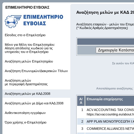
ΕΠΙΜΕΛΗΤΗΡΙΟ ΕΥΒΟΙΑΣ
Αναζήτηση μελών με ΚΑΔ 2
Αναζήτηση εταιρειών - μελών του Επιμε
(* Κωδικός Αριθμός Δραστηριότητας)
Είσοδος στο e-Επιμελητήριο
Μόνο για Μέλη του Επιμελητηρίου:
Αίτηση απόδοσης κωδικού για τις
υπηρεσίες του e-Επιμελητήριο
Αναζήτηση μελών Επιμελητηρίου
Σε αυτόν τον Κ
Αναζήτηση Επωνυμιών/Διακριτικών Τίτλων
Αναζήτηση μελών
με περιγραφή δραστηριότητας
Αποτελέσματα αναζήτησης
Αναζήτηση μελών με ΚΑΔ 2008
Α/
Επωνυμία επιχείρησης
Α
Αναζήτηση μελών με Δήμο και ΚΑΔ 2008
1
ACV ACCOUNTING TAX CONS
Αυθεντικοποίηση εγγράφων
https://acvaccounting.eu/about.h
2
APP PLAN ΜΟΝΟΠΡΟΣΩΠΗ Ι.Κ
Όροι χρήσης e-Επιμελητήριο
3
COMMERCE ALLIANCES NETW