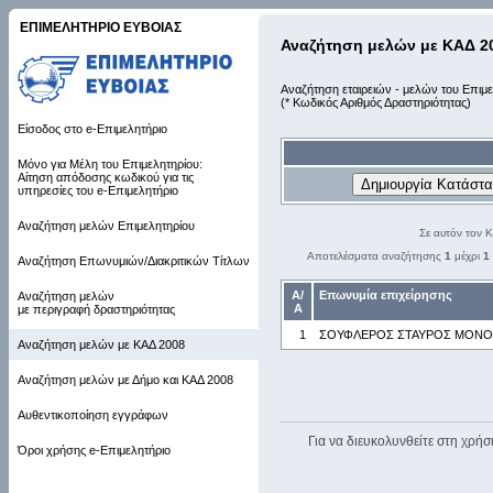
ΕΠΙΜΕΛΗΤΗΡΙΟ ΕΥΒΟΙΑΣ
Αναζήτηση μελών με ΚΑΔ 2
Αναζήτηση εταιρειών - μελών του Επιμε
(* Κωδικός Αριθμός Δραστηριότητας)
Είσοδος στο e-Επιμελητήριο
Μόνο για Μέλη του Επιμελητηρίου:
Αίτηση απόδοσης κωδικού για τις
υπηρεσίες του e-Επιμελητήριο
Αναζήτηση μελών Επιμελητηρίου
Σε αυτόν τον 
Αποτελέσματα αναζήτησης
1
μέχρι
1
Αναζήτηση Επωνυμιών/Διακριτικών Τίτλων
Α/
Επωνυμία επιχείρησης
Αναζήτηση μελών
Α
με περιγραφή δραστηριότητας
1
ΣΟΥΦΛΕΡΟΣ ΣΤΑΥΡΟΣ ΜΟΝΟΠ
Αναζήτηση μελών με ΚΑΔ 2008
Αναζήτηση μελών με Δήμο και ΚΑΔ 2008
Αυθεντικοποίηση εγγράφων
Για να διευκολυνθείτε στη χρήσ
Όροι χρήσης e-Επιμελητήριο