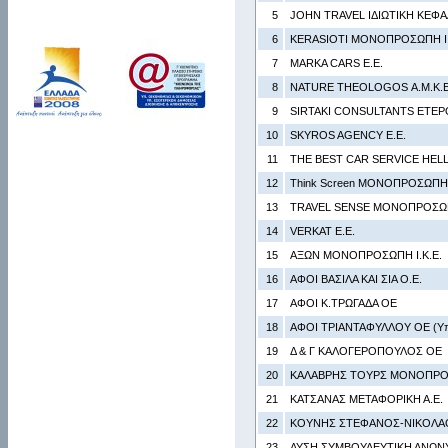
5
JOHN TRAVEL ΙΔΙΩΤΙΚΗ ΚΕΦΑ
6
KERASIOTI ΜΟΝΟΠΡΟΣΩΠΗ Ι.
7
MARKA CARS Ε.Ε.
8
NATURE THEOLOGOS Α.Μ.Κ.Ε
9
SIRTAKI CONSULTANTS ΕΤΕΡ
10
SKYROS AGENCY Ε.Ε.
11
THE BEST CAR SERVICE HELLA
12
Think Screen ΜΟΝΟΠΡΟΣΩΠΗ Ι
13
TRAVEL SENSE ΜΟΝΟΠΡΟΣΩΠΗ
14
VERKAT Ε.Ε.
15
ΑΞΩΝ ΜΟΝΟΠΡΟΣΩΠΗ Ι.Κ.Ε.
16
ΑΦΟΙ ΒΑΣΙΛΑ ΚΑΙ ΣΙΑ Ο.Ε.
17
ΑΦΟΙ Κ.ΤΡΩΓΑΔΑ ΟΕ
18
ΑΦΟΙ ΤΡΙΑΝΤΑΦΥΛΛΟΥ ΟΕ (Υπ
19
Δ & Γ ΚΑΛΟΓΕΡΟΠΟΥΛΟΣ ΟΕ
20
ΚΑΛΑΒΡΗΣ ΤΟΥΡΣ ΜΟΝΟΠΡΟΣ
21
ΚΑΤΣΑΝΑΣ ΜΕΤΑΦΟΡΙΚΗ Α.Ε.
22
ΚΟΥΝΗΣ ΣΤΕΦΑΝΟΣ-ΝΙΚΟΛΑ
23
ΛΥΣΗ ΣΥΜΒΟΥΛΕΥΤΙΚΗ ΑΝΩΝΥ