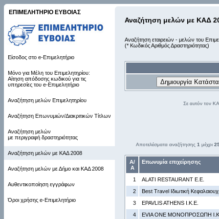
ΕΠΙΜΕΛΗΤΗΡΙΟ ΕΥΒΟΙΑΣ
Αναζήτηση μελών με ΚΑΔ 2
Αναζήτηση εταιρειών - μελών του Επιμε
(* Κωδικός Αριθμός Δραστηριότητας)
Είσοδος στο e-Επιμελητήριο
Μόνο για Μέλη του Επιμελητηρίου:
Αίτηση απόδοσης κωδικού για τις
υπηρεσίες του e-Επιμελητήριο
Αναζήτηση μελών Επιμελητηρίου
Σε αυτόν τον Κ
Αναζήτηση Επωνυμιών/Διακριτικών Τίτλων
Αναζήτηση μελών
με περιγραφή δραστηριότητας
Αποτελέσματα αναζήτησης
1
μέχρι
2
Αναζήτηση μελών με ΚΑΔ 2008
Α/
Επωνυμία επιχείρησης
Α
Αναζήτηση μελών με Δήμο και ΚΑΔ 2008
1
ALATI RESTAURANT Ε.Ε.
Αυθεντικοποίηση εγγράφων
2
Best Travel Ιδιωτική Κεφαλαιουχι
Όροι χρήσης e-Επιμελητήριο
3
EPAVLIS ATHENS Ι.Κ.Ε.
4
EVIA ONE ΜΟΝΟΠΡΟΣΩΠΗ Ι.Κ