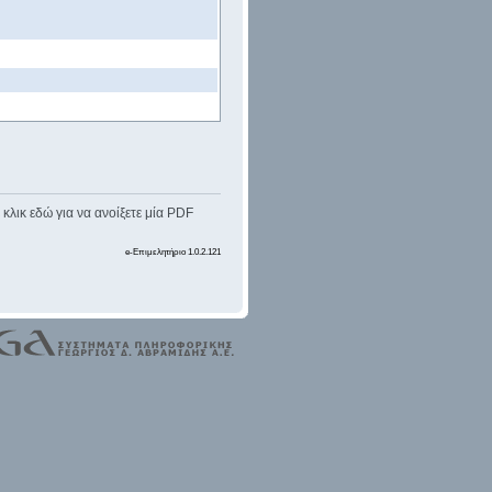
κλικ εδώ για να ανοίξετε μία PDF
e-Επιμελητήριο 1.0.2.121