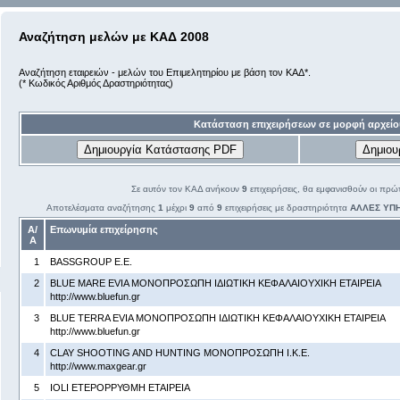
Αναζήτηση μελών με ΚΑΔ 2008
Αναζήτηση εταιρειών - μελών του Επιμελητηρίου με βάση τον ΚΑΔ*.
(* Κωδικός Αριθμός Δραστηριότητας)
Κατάσταση επιχειρήσεων σε μορφή αρχείο
Σε αυτόν τον ΚΑΔ ανήκουν
9
επιχειρήσεις, θα εμφανισθούν οι πρώ
Αποτελέσματα αναζήτησης
1
μέχρι
9
από
9
επιχειρήσεις με δραστηριότητα
ΑΛΛΕΣ ΥΠΗ
Α/
Επωνυμία επιχείρησης
Α
1
BASSGROUP Ε.Ε.
2
BLUE MARE EVIA ΜΟΝΟΠΡΟΣΩΠΗ ΙΔΙΩΤΙΚΗ ΚΕΦΑΛΑΙΟΥΧΙΚΗ ΕΤΑΙΡΕΙΑ
http://www.bluefun.gr
3
BLUE TERRA EVIA ΜΟΝΟΠΡΟΣΩΠΗ ΙΔΙΩΤΙΚΗ ΚΕΦΑΛΑΙΟΥΧΙΚΗ ΕΤΑΙΡΕΙΑ
http://www.bluefun.gr
4
CLAY SHOOTING AND HUNTING ΜΟΝΟΠΡΟΣΩΠΗ Ι.Κ.Ε.
http://www.maxgear.gr
5
IOLI ΕΤΕΡΟΡΡΥΘΜΗ ΕΤΑΙΡΕΙΑ