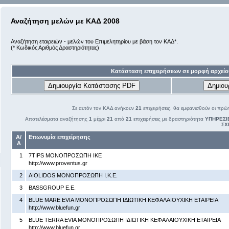
Αναζήτηση μελών με ΚΑΔ 2008
Αναζήτηση εταιρειών - μελών του Επιμελητηρίου με βάση τον ΚΑΔ*.
(* Κωδικός Αριθμός Δραστηριότητας)
Κατάσταση επιχειρήσεων σε μορφή αρχείο
Σε αυτόν τον ΚΑΔ ανήκουν
21
επιχειρήσεις, θα εμφανισθούν οι πρώ
Αποτελέσματα αναζήτησης
1
μέχρι
21
από
21
επιχειρήσεις με δραστηριότητα
ΥΠΗΡΕΣΙ
ΣΧ
Α/
Επωνυμία επιχείρησης
Α
1
7TIPS ΜΟΝΟΠΡΟΣΩΠΗ ΙΚΕ
http://www.proventus.gr
2
AIOLIDOS ΜΟΝΟΠΡΟΣΩΠΗ Ι.Κ.Ε.
3
BASSGROUP Ε.Ε.
4
BLUE MARE EVIA ΜΟΝΟΠΡΟΣΩΠΗ ΙΔΙΩΤΙΚΗ ΚΕΦΑΛΑΙΟΥΧΙΚΗ ΕΤΑΙΡΕΙΑ
http://www.bluefun.gr
5
BLUE TERRA EVIA ΜΟΝΟΠΡΟΣΩΠΗ ΙΔΙΩΤΙΚΗ ΚΕΦΑΛΑΙΟΥΧΙΚΗ ΕΤΑΙΡΕΙΑ
http://www.bluefun.gr