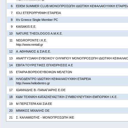
6
EDEM SUMMER CLUB ΜΟΝΟΠΡΟΣΩΠΗ ΙΔΙΩΤΙΚΗ ΚΕΦΑΛΑΙΟΥΧΙΚΗ ΕΤΑΙΡΕΙ
7
IOLI ΕΤΕΡΟΡΡΥΘΜΗ ΕΤΑΙΡΕΙΑ
8
It's Greece Single Member PC
9
KAISAKIS Ε.Ε.
10
NATURE THEOLOGOS Α.Μ.Κ.Ε.
11
NEGROPONTE Ι.Κ.Ε.
http://www.rentall.gr
12
Α. ΑΘΗΝΑΙΟΣ & ΣΙΑ Ε.Ε.
13
ΑΝΑΠΤΥΞΙΑΚΗ ΕΥΒΟΙΚΟΥ ΟΛΥΜΠΟΥ ΜΟΝΟΠΡΟΣΩΠΗ ΙΔΙΩΤΙΚΗ ΚΕΦΑΛΑΙΟΥ
14
ΕΒΙΤΑ ΤΟΥΡΙΣΤΙΚΕΣ ΕΠΙΧΕΙΡΗΣΕΙΣ Α.Ε
15
ΕΤΑΙΡΙΑ ΒΟΡΕΙΟΕΥΒΟΙΚΩΝ ΜΕΛΕΤΩΝ
16
ΗΛΙΟΔΕΝΤΡΟ ΙΔΙΩΤΙΚΗ ΚΕΦΑΛΑΙΟΥΧΙΚΗ ΕΤΑΙΡΕΙΑ
http://www.heliodentro.gr
17
ΙΩΑΝΝΙΔΗΣ Β.-ΠΑΝΑΓΙΑΡΗΣ Ε.ΟΕ
18
Κ&Μ ΤΕΧΝΙΚΗ-ΚΑΤΑΣΚΕΥΑΣΤΙΚΗ-ΣΥΜΒΟΥΛΕΥΤΙΚΗ-ΕΜΠΟΡΙΚΗ Ι.Κ.Ε.
19
Μ ΠΕΡΙΣΤΕΡΑ ΚΑΙ ΣΙΑ ΕΕ
20
ΜΙΜΙΚΟΣ ΜΙΧΑΛΗΣ ΟΕ
21
Σ. ΚΑΛΑΜΙΩΤΗΣ - ΜΟΝΟΠΡΟΣΩΠΗ ΙΚΕ