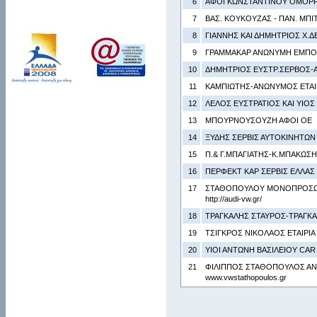
6
ΑΦΟΙ ΚΩΝΣΤΑΝΤΙΝΟΥ ΟΜΟΡΡ
7
ΒΑΣ. ΚΟΥΚΟΥΖΑΣ - ΠΑΝ. ΜΠΙ
8
ΓΙΑΝΝΗΣ ΚΑΙ ΔΗΜΗΤΡΙΟΣ Χ.
9
ΓΡΑΜΜΑΚΑΡ ΑΝΩΝΥΜΗ ΕΜΠΟΡ
10
ΔΗΜΗΤΡΙΟΣ ΕΥΣΤΡ.ΣΕΡΒΟΣ-
11
ΚΑΜΠΙΩΤΗΣ-ΑΝΩΝΥΜΟΣ ΕΤΑΙΡ
12
ΛΕΛΟΣ ΕΥΣΤΡΑΤΙΟΣ ΚΑΙ ΥΙΟΣ 
13
ΜΠΟΥΡΝΟΥΣΟΥΖΗ ΑΦΟΙ ΟΕ
14
ΞΥΔΗΣ ΣΕΡΒΙΣ ΑΥΤΟΚΙΝΗΤΩΝ Ι
15
Π.& Γ.ΜΠΑΓΙΑΤΗΣ-Κ.ΜΠΑΚΩΣΗ
16
ΠΕΡΦΕΚΤ ΚΑΡ ΣΕΡΒΙΣ ΕΛΛΑΣ 
17
ΣΤΑΘΟΠΟΥΛΟΥ ΜΟΝΟΠΡΟΣΩΠΗ
http://audi-vw.gr/
18
ΤΡΑΓΚΑΛΗΣ ΣΤΑΥΡΟΣ-ΤΡΑΓΚΑ
19
ΤΣΙΓΚΡΟΣ ΝΙΚΟΛΑΟΣ ΕΤΑΙΡΙ
20
ΥΙΟΙ ΑΝΤΩΝΗ ΒΑΣΙΛΕΙΟΥ CAR
21
ΦΙΛΙΠΠΟΣ ΣΤΑΘΟΠΟΥΛΟΣ ΑΝΩ
www.vwstathopoulos.gr