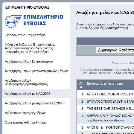
ΕΠΙΜΕΛΗΤΗΡΙΟ ΕΥΒΟΙΑΣ
Αναζήτηση μελών με ΚΑΔ 2
Αναζήτηση εταιρειών - μελών του Επιμε
(* Κωδικός Αριθμός Δραστηριότητας)
Είσοδος στο e-Επιμελητήριο
Μόνο για Μέλη του Επιμελητηρίου:
Αίτηση απόδοσης κωδικού για τις
υπηρεσίες του e-Επιμελητήριο
Αναζήτηση μελών Επιμελητηρίου
Σε αυτόν τον Κ
Αποτελέσματα αναζήτησης
1
μέχρι
21
α
Αναζήτηση Επωνυμιών/Διακριτικών Τίτλων
ΑΥΤΟΚΙΝΗΤΩΝ ΚΑΙ ΕΛΑΦΡΩΝ ΜΗΧ
Αναζήτηση μελών
Α/
Επωνυμία επιχείρησης
με περιγραφή δραστηριότητας
Α
Αναζήτηση μελών με ΚΑΔ 2008
1
AUTO HOME ΜΟΝΟΠΡΟΣΩΠΗ Ι
2
STAMAR ΣΥΜΒΟΥΛΕΥΤΙΚΗ ΑΝΑ
Αναζήτηση μελών με Δήμο και ΚΑΔ 2008
3
THE BEST CAR SERVICE HELLA
Αυθεντικοποίηση εγγράφων
4
ΑΛΕΞΑΝΔΡΟΣ ΓΛΥΚΑΣ ΜΟΝΟΠΡ
http://www.glykas-shop.gr
Όροι χρήσης e-Επιμελητήριο
5
ΑΦΟΙ Θ. & Ι. ΚΟΝΤΟΠΟΥΛΟΙ Ο