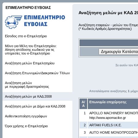
ΕΠΙΜΕΛΗΤΗΡΙΟ ΕΥΒΟΙΑΣ
Αναζήτηση μελών με ΚΑΔ 2
Αναζήτηση εταιρειών - μελών του Επιμε
(* Κωδικός Αριθμός Δραστηριότητας)
Είσοδος στο e-Επιμελητήριο
Μόνο για Μέλη του Επιμελητηρίου:
Αίτηση απόδοσης κωδικού για τις
υπηρεσίες του e-Επιμελητήριο
Αναζήτηση μελών Επιμελητηρίου
Σε αυτόν τον Κ
Αναζήτηση Επωνυμιών/Διακριτικών Τίτλων
Αναζήτηση μελών
με περιγραφή δραστηριότητας
Αποτελέσματα αναζήτησης
1
μέχρ
Αναζήτηση μελών με ΚΑΔ 2008
Α/
Επωνυμία επιχείρησης
Α
Αναζήτηση μελών με Δήμο και ΚΑΔ 2008
1
APOLLO MACHINERY ΜΟΝΟΠΡ
Αυθεντικοποίηση εγγράφων
http://www.apomacike.gr
2
ARTAKI FUELS Ι.Κ.Ε.
Όροι χρήσης e-Επιμελητήριο
3
AUTO HOME ΜΟΝΟΠΡΟΣΩΠΗ Ι