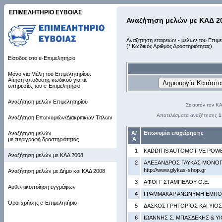
ΕΠΙΜΕΛΗΤΗΡΙΟ ΕΥΒΟΙΑΣ
Αναζήτηση μελών με ΚΑΔ 2
Αναζήτηση εταιρειών - μελών του Επιμε
(* Κωδικός Αριθμός Δραστηριότητας)
Είσοδος στο e-Επιμελητήριο
Μόνο για Μέλη του Επιμελητηρίου:
Αίτηση απόδοσης κωδικού για τις
υπηρεσίες του e-Επιμελητήριο
Αναζήτηση μελών Επιμελητηρίου
Σε αυτόν τον Κ
Αποτελέσματα αναζήτησης
1
Αναζήτηση Επωνυμιών/Διακριτικών Τίτλων
Α/
Επωνυμία επιχείρησης
Αναζήτηση μελών
Α
με περιγραφή δραστηριότητας
1
KADDITIS AUTOMOTIVE POWE
Αναζήτηση μελών με ΚΑΔ 2008
2
ΑΛΕΞΑΝΔΡΟΣ ΓΛΥΚΑΣ ΜΟΝΟΠΡ
http://www.glykas-shop.gr
Αναζήτηση μελών με Δήμο και ΚΑΔ 2008
3
ΑΦΟΙ Γ ΣΤΑΜΠΕΛΟΥ Ο.Ε.
Αυθεντικοποίηση εγγράφων
4
ΓΡΑΜΜΑΚΑΡ ΑΝΩΝΥΜΗ ΕΜΠΟΡ
Όροι χρήσης e-Επιμελητήριο
5
ΔΑΣΚΟΣ ΓΡΗΓΟΡΙΟΣ ΚΑΙ ΥΙΟΣ
6
ΙΩΑΝΝΗΣ Σ. ΜΠΑΣΔΕΚΗΣ & Υ