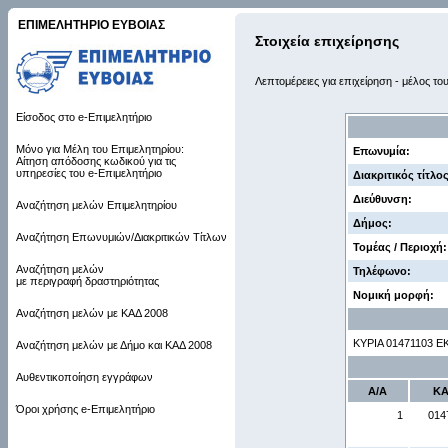
ΕΠΙΜΕΛΗΤΗΡΙΟ ΕΥΒΟΙΑΣ
Στοιχεία επιχείρησης
Λεπτομέρειες για επιχείρηση - μέλος το
Είσοδος στο e-Επιμελητήριο
Μόνο για Μέλη του Επιμελητηρίου:
Επωνυμία:
Αίτηση απόδοσης κωδικού για τις
υπηρεσίες του e-Επιμελητήριο
Διακριτικός τίτλος
Διεύθυνση:
Αναζήτηση μελών Επιμελητηρίου
Δήμος:
Αναζήτηση Επωνυμιών/Διακριτικών Τίτλων
Τομέας / Περιοχή:
Αναζήτηση μελών
Τηλέφωνο:
με περιγραφή δραστηριότητας
Νομική μορφή:
Αναζήτηση μελών με ΚΑΔ 2008
ΚΥΡΙΑ 01471103
Αναζήτηση μελών με Δήμο και ΚΑΔ 2008
Αυθεντικοποίηση εγγράφων
Α/Α
Κ
Όροι χρήσης e-Επιμελητήριο
1
014