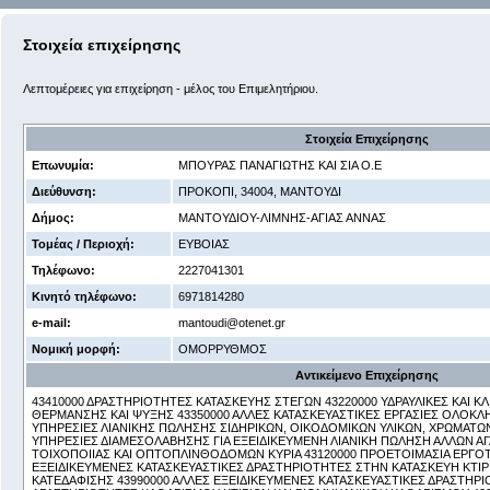
Στοιχεία επιχείρησης
Λεπτομέρειες για επιχείρηση - μέλος του Επιμελητήριου.
Στοιχεία Επιχείρησης
Επωνυμία:
ΜΠΟΥΡΑΣ ΠΑΝΑΓΙΩΤΗΣ ΚΑΙ ΣΙΑ Ο.Ε
Διεύθυνση:
ΠΡΟΚΟΠΙ, 34004, ΜΑΝΤΟΥΔΙ
Δήμος:
ΜΑΝΤΟΥΔΙΟΥ-ΛΙΜΝΗΣ-ΑΓΙΑΣ ΑΝΝΑΣ
Τομέας / Περιοχή:
ΕΥΒΟΙΑΣ
Τηλέφωνο:
2227041301
Κινητό τηλέφωνο:
6971814280
e-mail:
mantoudi@otenet.gr
Νομική μορφή:
ΟΜΟΡΡΥΘΜΟΣ
Αντικείμενο Επιχείρησης
43410000 ΔΡΑΣΤΗΡΙΟΤΗΤΕΣ ΚΑΤΑΣΚΕΥΗΣ ΣΤΕΓΩΝ 43220000 ΥΔΡΑΥΛΙΚΕΣ ΚΑΙ ΚΛ
ΘΕΡΜΑΝΣΗΣ ΚΑΙ ΨΥΞΗΣ 43350000 ΑΛΛΕΣ ΚΑΤΑΣΚΕΥΑΣΤΙΚΕΣ ΕΡΓΑΣΙΕΣ ΟΛΟΚΛ
ΥΠΗΡΕΣΙΕΣ ΛΙΑΝΙΚΗΣ ΠΩΛΗΣΗΣ ΣΙΔΗΡΙΚΩΝ, ΟΙΚΟΔΟΜΙΚΩΝ ΥΛΙΚΩΝ, ΧΡΩΜΑΤΩΝ Κ
ΥΠΗΡΕΣΙΕΣ ΔΙΑΜΕΣΟΛΑΒΗΣΗΣ ΓΙΑ ΕΞΕΙΔΙΚΕΥΜΕΝΗ ΛΙΑΝΙΚΗ ΠΩΛΗΣΗ ΑΛΛΩΝ ΑΓ
ΤΟΙΧΟΠΟΙΙΑΣ ΚΑΙ ΟΠΤΟΠΛΙΝΘΟΔΟΜΩΝ ΚΥΡΙΑ 43120000 ΠΡΟΕΤΟΙΜΑΣΙΑ ΕΡΓΟΤ
ΕΞΕΙΔΙΚΕΥΜΕΝΕΣ ΚΑΤΑΣΚΕΥΑΣΤΙΚΕΣ ΔΡΑΣΤΗΡΙΟΤΗΤΕΣ ΣΤΗΝ ΚΑΤΑΣΚΕΥΗ ΚΤΙΡΙ
ΚΑΤΕΔΑΦΙΣΗΣ 43990000 ΑΛΛΕΣ ΕΞΕΙΔΙΚΕΥΜΕΝΕΣ ΚΑΤΑΣΚΕΥΑΣΤΙΚΕΣ ΔΡΑΣΤΗΡΙΟΤ