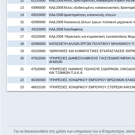
12
81220000
ΚΑΔ 2008 Άλλες δραστηριότητες καθαρισμού κτιρίων και β
13
43990000
ΚΑΔ 2008 Άλλες εξειδικευμένες κατασκευαστικές δραστηριότ
14
43910000
ΚΑΔ 2008 Δραστηριότητες κατασκευής στεγών
15
42990000
ΚΑΔ 2008 Κατασκευή άλλων έργων πολιτικού μηχανικού π.
16
43110000
ΚΑΔ 2008 Κατεδαφίσεις
17
43220000
ΚΑΔ 2008 Υδραυλικές και κλιματιστικές εγκαταστάσεις θέρ
18
42990000
ΚΑΤΑΣΚΕΥΗ ΑΛΛΩΝ ΕΡΓΩΝ ΠΟΛΙΤΙΚΟΥ ΜΗΧΑΝΙΚΟΥ Π.Δ
19
43220000
ΥΔΡΑΥΛΙΚΕΣ ΚΑΙ ΚΛΙΜΑΤΙΣΤΙΚΕΣ ΕΓΚΑΤΑΣΤΑΣΕΙΣ ΘΕΡ
20
47922000
ΥΠΗΡΕΣΙΕΣ ΔΙΑΜΕΣΟΛΑΒΗΣΗΣ ΓΙΑ ΕΞΕΙΔΙΚΕΥΜΕΝΗ Λ
ΑΓΑΘΩΝ
21
47520900
ΥΠΗΡΕΣΙΕΣ ΛΙΑΝΙΚΗΣ ΠΩΛΗΣΗΣ ΣΙΔΗΡΙΚΩΝ, ΟΙΚΟΔΟ
ΚΑΙ ΤΖΑΜΙΩΝ Π.Δ.Κ.Α.
22
46330300
ΥΠΗΡΕΣΙΕΣ ΧΟΝΔΡΙΚΟΥ ΕΜΠΟΡΙΟΥ ΒΡΩΣΙΜΩΝ ΕΛΑΙΩΝ
23
46810100
ΥΠΗΡΕΣΙΕΣ ΧΟΝΔΡΙΚΟΥ ΕΜΠΟΡΙΟΥ ΣΤΕΡΕΩΝ ΚΑΥΣΙ
Για να διευκολυνθείτε στη χρήση των υπηρεσιών του e-Επιμελητήριο, κάντε 