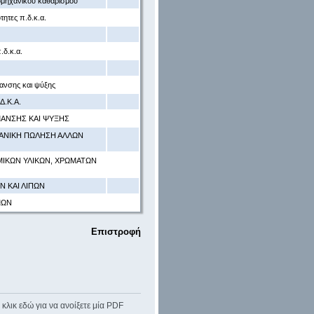
ιομηχανικού καθαρισμού
ητες π.δ.κ.α.
δ.κ.α.
μανσης και ψύξης
.Κ.Α.
ΜΑΝΣΗΣ ΚΑΙ ΨΥΞΗΣ
ΙΑΝΙΚΗ ΠΩΛΗΣΗ ΑΛΛΩΝ
ΜΙΚΩΝ ΥΛΙΚΩΝ, ΧΡΩΜΑΤΩΝ
 ΚΑΙ ΛΙΠΩΝ
ΜΩΝ
Επιστροφή
κλικ εδώ για να ανοίξετε μία PDF