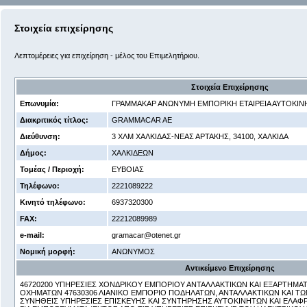
Στοιχεία επιχείρησης
Λεπτομέρειες για επιχείρηση - μέλος του Επιμελητήριου.
Στοιχεία Επιχείρησης
Επωνυμία:
ΓΡΑΜΜΑΚΑΡ ΑΝΩΝΥΜΗ ΕΜΠΟΡΙΚΗ ΕΤΑΙΡΕΙΑ ΑΥΤΟΚΙ
Διακριτικός τίτλος:
GRAMMACAR AE
Διεύθυνση:
3 ΧΛΜ ΧΑΛΚΙΔΑΣ-ΝΕΑΣ ΑΡΤΑΚΗΣ, 34100, ΧΑΛΚΙΔΑ
Δήμος:
ΧΑΛΚΙΔΕΩΝ
Τομέας / Περιοχή:
ΕΥΒΟΙΑΣ
Τηλέφωνο:
2221089222
Κινητό τηλέφωνο:
6937320300
FAX:
22212089989
e-mail:
gramacar@otenet.gr
Νομική μορφή:
ΑΝΩΝΥΜΟΣ
Αντικείμενο Επιχείρησης
46720200 ΥΠΗΡΕΣΙΕΣ ΧΟΝΔΡΙΚΟΥ ΕΜΠΟΡΙΟΥ ΑΝΤΑΛΛΑΚΤΙΚΩΝ ΚΑΙ ΕΞΑΡΤΗΜ
ΟΧΗΜΑΤΩΝ 47630306 ΛΙΑΝΙΚΟ ΕΜΠΟΡΙΟ ΠΟΔΗΛΑΤΩΝ, ΑΝΤΑΛΛΑΚΤΙΚΩΝ ΚΑΙ ΤΩ
ΣΥΝΗΘΕΙΣ ΥΠΗΡΕΣΙΕΣ ΕΠΙΣΚΕΥΗΣ ΚΑΙ ΣΥΝΤΗΡΗΣΗΣ ΑΥΤΟΚΙΝΗΤΩΝ ΚΑΙ ΕΛ