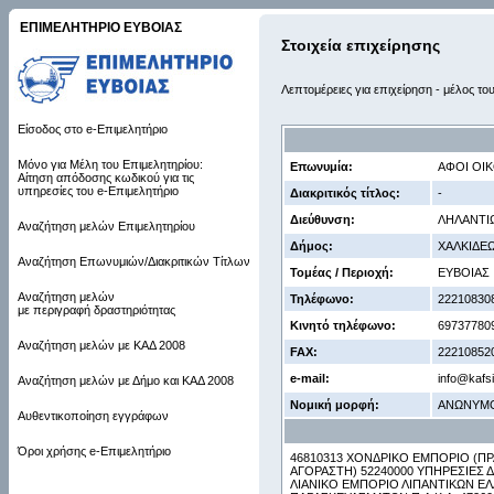
ΕΠΙΜΕΛΗΤΗΡΙΟ ΕΥΒΟΙΑΣ
Στοιχεία επιχείρησης
Λεπτομέρειες για επιχείρηση - μέλος το
Είσοδος στο e-Επιμελητήριο
Μόνο για Μέλη του Επιμελητηρίου:
Επωνυμία:
ΑΦΟΙ ΟΙ
Αίτηση απόδοσης κωδικού για τις
υπηρεσίες του e-Επιμελητήριο
Διακριτικός τίτλος:
-
Διεύθυνση:
ΛΗΛΑΝΤΙΩ
Αναζήτηση μελών Επιμελητηρίου
Δήμος:
ΧΑΛΚΙΔΕ
Αναζήτηση Επωνυμιών/Διακριτικών Τίτλων
Τομέας / Περιοχή:
ΕΥΒΟΙΑΣ
Αναζήτηση μελών
Τηλέφωνο:
22210830
με περιγραφή δραστηριότητας
Κινητό τηλέφωνο:
69737780
Αναζήτηση μελών με ΚΑΔ 2008
FAX:
22210852
e-mail:
info@kafs
Αναζήτηση μελών με Δήμο και ΚΑΔ 2008
Νομική μορφή:
ΑΝΩΝΥΜ
Αυθεντικοποίηση εγγράφων
Όροι χρήσης e-Επιμελητήριο
46810313 ΧΟΝΔΡΙΚΟ ΕΜΠΟΡΙΟ (Π
ΑΓΟΡΑΣΤΗ) 52240000 ΥΠΗΡΕΣΙΕΣ
ΛΙΑΝΙΚΟ ΕΜΠΟΡΙΟ ΛΙΠΑΝΤΙΚΩΝ ΕΛ