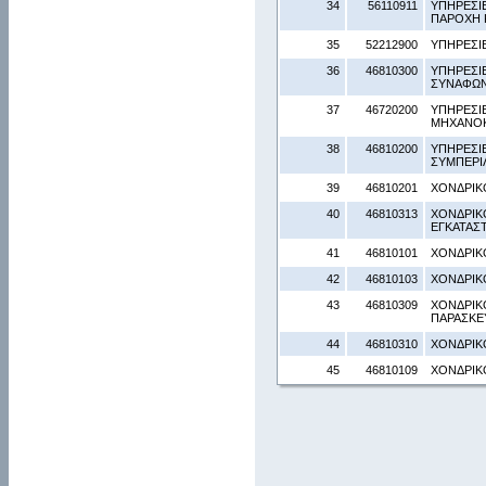
34
56110911
ΥΠΗΡΕΣΙ
ΠΑΡΟΧΗ 
35
52212900
ΥΠΗΡΕΣΙΕ
36
46810300
ΥΠΗΡΕΣΙΕ
ΣΥΝΑΦΩ
37
46720200
ΥΠΗΡΕΣΙ
ΜΗΧΑΝΟ
38
46810200
ΥΠΗΡΕΣΙ
ΣΥΜΠΕΡΙ
39
46810201
ΧΟΝΔΡΙΚ
40
46810313
ΧΟΝΔΡΙΚ
ΕΓΚΑΤΑΣ
41
46810101
ΧΟΝΔΡΙΚ
42
46810103
ΧΟΝΔΡΙΚ
43
46810309
ΧΟΝΔΡΙΚ
ΠΑΡΑΣΚΕΥ
44
46810310
ΧΟΝΔΡΙΚ
45
46810109
ΧΟΝΔΡΙΚ