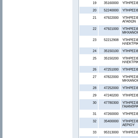
19
35160000
ΥΠΗΡΕΣΙ
20
52240000
ΥΠΗΡΕΣΙ
21
47922000
ΥΠΗΡΕΣΙ
ΑΓΑΘΩΝ
22
47921000
ΥΠΗΡΕΣΙ
ΜΗΧΑΝΟ
23
52212908
ΥΠΗΡΕΣΙ
ΗΛΕΚΤΡΙ
24
35150100
ΥΠΗΡΕΣΙΕ
25
35150200
ΥΠΗΡΕΣΙ
ΗΛΕΚΤΡΙ
26
47251000
ΥΠΗΡΕΣΙ
27
47822000
ΥΠΗΡΕΣΙ
ΜΗΧΑΝΟ
28
47252000
ΥΠΗΡΕΣΙ
29
47240200
ΥΠΗΡΕΣΙ
30
47780300
ΥΠΗΡΕΣΙΕ
ΓΑΙΑΝΘΡΑ
31
47260000
ΥΠΗΡΕΣΙ
32
35400000
ΥΠΗΡΕΣΙΕ
ΑΕΡΙΟΥ
33
95313000
ΥΠΗΡΕΣΙ