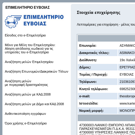
ΕΠΙΜΕΛΗΤΗΡΙΟ ΕΥΒΟΙΑΣ
Στοιχεία επιχείρησης
Λεπτομέρειες για επιχείρηση - μέλος το
Είσοδος στο e-Επιμελητήριο
Μόνο για Μέλη του Επιμελητηρίου:
Επωνυμία:
ΑΣΗΜΑΚΟ
Αίτηση απόδοσης κωδικού για τις
υπηρεσίες του e-Επιμελητήριο
Διακριτικός τίτλος:
ASIMAKOS 
Διεύθυνση:
19ο Χαλκί
Αναζήτηση μελών Επιμελητηρίου
Δήμος:
ΕΡΕΤΡΙΑ
Αναζήτηση Επωνυμιών/Διακριτικών Τίτλων
Τομέας / Περιοχή:
ΕΥΒΟΙΑΣ
Αναζήτηση μελών
Τηλέφωνο:
21036109
με περιγραφή δραστηριότητας
Κινητό τηλέφωνο:
69825230
Αναζήτηση μελών με ΚΑΔ 2008
e-mail:
theodorop
Ιστοσελίδα:
www.karte
Αναζήτηση μελών με Δήμο και ΚΑΔ 2008
Νομική μορφή:
ΜΟΝΟΠΡ
Αυθεντικοποίηση εγγράφων
Όροι χρήσης e-Επιμελητήριο
47300003 ΛΙΑΝΙΚΟ ΕΜΠΟΡΙΟ ΛΙΠΑ
ΠΑΡΑΣΚΕΥΑΣΜΑΤΩΝ Π.Δ.Κ.Α. 9531
47300000 ΥΠΗΡΕΣΙΕΣ ΛΙΑΝΙΚΗΣ Π