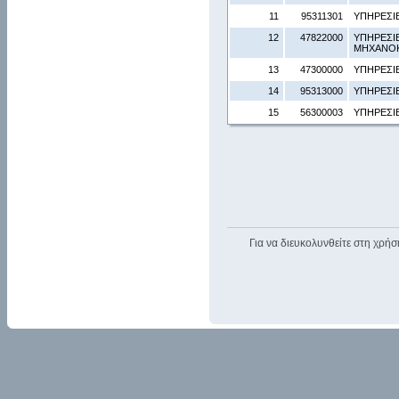
11
95311301
ΥΠΗΡΕΣΙ
12
47822000
ΥΠΗΡΕΣΙ
ΜΗΧΑΝΟ
13
47300000
ΥΠΗΡΕΣΙ
14
95313000
ΥΠΗΡΕΣΙ
15
56300003
ΥΠΗΡΕΣΙ
Για να διευκολυνθείτε στη χρήσ