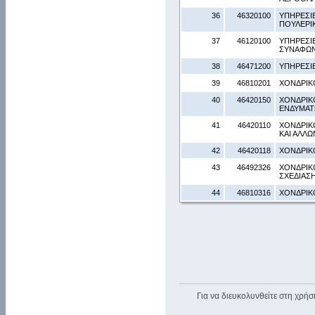
36
46320100
ΥΠΗΡΕΣΙ
ΠΟΥΛΕΡΙ
37
46120100
ΥΠΗΡΕΣΙΕ
ΣΥΝΑΦΩΝ
38
46471200
ΥΠΗΡΕΣΙ
39
46810201
ΧΟΝΔΡΙΚ
40
46420150
ΧΟΝΔΡΙΚΟ
ΕΝΔΥΜΑ
41
46420110
ΧΟΝΔΡΙΚ
ΚΑΙ ΑΛΛΩ
42
46420118
ΧΟΝΔΡΙΚ
43
46492326
ΧΟΝΔΡΙΚ
ΣΧΕΔΙΑΣ
44
46810316
ΧΟΝΔΡΙΚ
Για να διευκολυνθείτε στη χρήσ