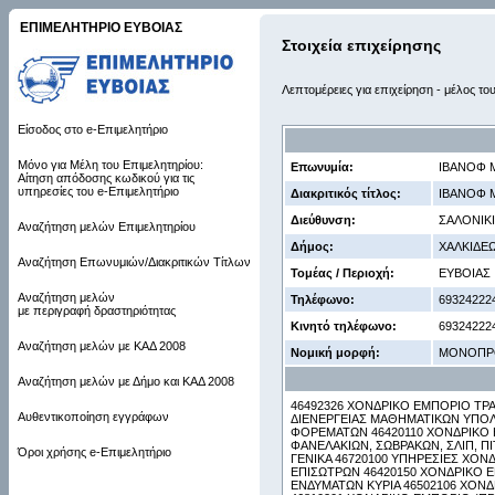
ΕΠΙΜΕΛΗΤΗΡΙΟ ΕΥΒΟΙΑΣ
Στοιχεία επιχείρησης
Λεπτομέρειες για επιχείρηση - μέλος το
Είσοδος στο e-Επιμελητήριο
Μόνο για Μέλη του Επιμελητηρίου:
Επωνυμία:
ΙΒΑΝΟΦ 
Αίτηση απόδοσης κωδικού για τις
υπηρεσίες του e-Επιμελητήριο
Διακριτικός τίτλος:
ΙΒΑΝΟΦ 
Διεύθυνση:
ΣΑΛΟΝΙΚΙ
Αναζήτηση μελών Επιμελητηρίου
Δήμος:
ΧΑΛΚΙΔΕ
Αναζήτηση Επωνυμιών/Διακριτικών Τίτλων
Τομέας / Περιοχή:
ΕΥΒΟΙΑΣ
Αναζήτηση μελών
Τηλέφωνο:
69324222
με περιγραφή δραστηριότητας
Κινητό τηλέφωνο:
69324222
Αναζήτηση μελών με ΚΑΔ 2008
Νομική μορφή:
ΜΟΝΟΠΡ
Αναζήτηση μελών με Δήμο και ΚΑΔ 2008
46492326 ΧΟΝΔΡΙΚΟ ΕΜΠΟΡΙΟ ΤΡΑ
Αυθεντικοποίηση εγγράφων
ΔΙΕΝΕΡΓΕΙΑΣ ΜΑΘΗΜΑΤΙΚΩΝ ΥΠΟΛ
ΦΟΡΕΜΑΤΩΝ 46420110 ΧΟΝΔΡΙΚΟ 
ΦΑΝΕΛΑΚΙΩΝ, ΣΩΒΡΑΚΩΝ, ΣΛΙΠ, 
Όροι χρήσης e-Επιμελητήριο
ΓΕΝΙΚΑ 46720100 ΥΠΗΡΕΣΙΕΣ ΧΟ
ΕΠΙΣΩΤΡΩΝ 46420150 ΧΟΝΔΡΙΚΟ Ε
ΕΝΔΥΜΑΤΩΝ ΚΥΡΙΑ 46502106 ΧΟΝ