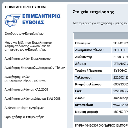
ΕΠΙΜΕΛΗΤΗΡΙΟ ΕΥΒΟΙΑΣ
Στοιχεία επιχείρησης
Λεπτομέρειες για επιχείρηση - μέλος το
Είσοδος στο e-Επιμελητήριο
Μόνο για Μέλη του Επιμελητηρίου:
Επωνυμία:
3D ΜΟΝΟ
Αίτηση απόδοσης κωδικού για τις
υπηρεσίες του e-Επιμελητήριο
Διακριτικός τίτλος:
3D Ε.Π.Ε.
Διεύθυνση:
ΕΡΜΟΥ 29
Αναζήτηση μελών Επιμελητηρίου
Δήμος:
ΙΣΤΙΑΙΑΣ
Αναζήτηση Επωνυμιών/Διακριτικών Τίτλων
Τομέας / Περιοχή:
ΕΥΒΟΙΑΣ
Αναζήτηση μελών
Τηλέφωνο:
22260241
με περιγραφή δραστηριότητας
Κινητό τηλέφωνο:
69323308
Αναζήτηση μελών με ΚΑΔ 2008
FAX:
22260606
e-mail:
smoschopo
Αναζήτηση μελών με Δήμο και ΚΑΔ 2008
Ιστοσελίδα:
www.3d-te
Αυθεντικοποίηση εγγράφων
Νομική μορφή:
ΜΟΝΟΠΡ
Όροι χρήσης e-Επιμελητήριο
ΚΥΡΙΑ 46410307 ΧΟΝΔΡΙΚΟ ΕΜΠΟΡ