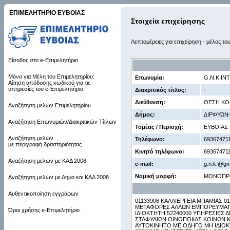
ΕΠΙΜΕΛΗΤΗΡΙΟ ΕΥΒΟΙΑΣ
Στοιχεία επιχείρησης
Λεπτομέρειες για επιχείρηση - μέλος το
Είσοδος στο e-Επιμελητήριο
Μόνο για Μέλη του Επιμελητηρίου:
Επωνυμία:
G.N.K.I
Αίτηση απόδοσης κωδικού για τις
υπηρεσίες του e-Επιμελητήριο
Διακριτικός τίτλος:
-
Διεύθυνση:
ΘΕΣΗ ΚΟΚ
Αναζήτηση μελών Επιμελητηρίου
Δήμος:
ΔΙΡΦΥΩΝ
Αναζήτηση Επωνυμιών/Διακριτικών Τίτλων
Τομέας / Περιοχή:
ΕΥΒΟΙΑΣ
Αναζήτηση μελών
Τηλέφωνο:
69367471
με περιγραφή δραστηριότητας
Κινητό τηλέφωνο:
69367471
Αναζήτηση μελών με ΚΑΔ 2008
e-mail:
g.n.k.@gm
Νομική μορφή:
ΜΟΝΟΠΡ
Αναζήτηση μελών με Δήμο και ΚΑΔ 2008
Αυθεντικοποίηση εγγράφων
01133906 ΚΑΛΛΙΕΡΓΕΙΑ ΜΠΑΜΙΑΣ 0
ΜΕΤΑΦΟΡΕΣ ΑΛΛΩΝ ΕΜΠΟΡΕΥΜΑΤΩ
Όροι χρήσης e-Επιμελητήριο
ΙΔΙΟΚΤΗΤΗ 52240000 ΥΠΗΡΕΣΙΕΣ Δ
ΣΤΑΦΥΛΙΩΝ ΟΙΝΟΠΟΙΙΑΣ ΚΟΙΝΩΝ 
ΑΥΤΟΚΙΝΗΤΟ ΜΕ ΟΔΗΓΟ ΜΗ ΙΔΙΟΚ