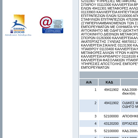
52311907 ΥΠΗΡΕΣΙΕΣ ΜΕΤΑΦΟΡΑΣ Μ
ΣΙΤΑΡΙΟΥ 01113300 ΚΑΛΛΙΕΡΓΕΙΑ 
ΕΛΙΩΝ 49411301 ΜΕΤΑΦΟΡΕΣ ΑΛΛΩ
01133903 ΚΑΛΛΙΕΡΓΕΙΑ ΚΗΠΕΥΤΙΚΩ
ΕΠΙΤΡΑΠΕΖΙΩΝ ΕΛΙΩΝ 52100000 ΑΠ
ΣΤΑΦΥΛΙΩΝ ΕΠΙΤΡΑΠΕΖΙΩΝ 475209
(ΣΥΜΠΕΡΙΛΑΜΒΑΝΟΜΕΝΩΝ ΤΩΝ ΣΧΙ
ΕΜΠΟΡΕΥΜΑΤΩΝ ΜΕ ΟΧΗΜΑΤΑ-ΨΥΓ
ΑΥΤΟΚΙΝΗΤΟ ΜΕ ΟΔΗΓΟ ΙΔΙΟΚΤΗ
ΑΥΤΟΚΙΝΗΤΟ ΔΙΕΘΝΩΝ ΜΕΤΑΦΟΡΩΝ
ΣΠΟΡΩΝ 01263000 ΚΑΛΛΙΕΡΓΕΙΑ 
ΑΚΑΤΕΡΓΑΣΤΗΣ ΞΥΛΕΙΑΣ 46870012
ΚΑΛΛΙΕΡΓΕΙΑ ΣΙΚΑΛΗΣ 01131300 Κ
ΥΠΑΙΘΡΟΥ 01133400 ΚΑΛΛΙΕΡΓΕΙΑ
ΜΕΤΑΦΟΡΕΣ ΑΛΛΩΝ ΥΓΡΩΝ Η ΑΕΡΙ
ΚΑΛΛΙΕΡΓΕΙΑ ΚΡΙΘΑΡΙΟΥ 01118100
ΚΑΛΛΙΕΡΓΕΙΑ ΦΑΣΟΛΑΚΙΩΝ ΥΠΑΙΘΡ
ΥΠΗΡΕΣΙΕΣ ΑΠΟΣΤΟΛΗΣ ΕΜΠΟΡΕΥ
ΕΜΠΟΡΕΥΜΑΤΩΝ
Α/Α
ΚΑΔ
1
49411902
ΚΑΔ 2008 
ιδιοκτήτη
2
49411902
ΟΔΙΚΕΣ 
ΟΔΗΓΟ Μ
3
52100000
ΑΠΟΘΗΚ
4
43120200
ΕΡΓΑΣΙΕΣ
5
52100000
ΚΑΔ 2008