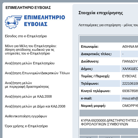
ΕΠΙΜΕΛΗΤΗΡΙΟ ΕΥΒΟΙΑΣ
Στοιχεία επιχείρησης
Λεπτομέρειες για επιχείρηση - μέλος το
Είσοδος στο e-Επιμελητήριο
Μόνο για Μέλη του Επιμελητηρίου:
Επωνυμία:
ΑΘΗΝΑ Μ
Αίτηση απόδοσης κωδικού για τις
υπηρεσίες του e-Επιμελητήριο
Διακριτικός τίτλος:
-
Διεύθυνση:
ΠΑΝΙΔΟΥ 
Αναζήτηση μελών Επιμελητηρίου
Δήμος:
ΧΑΛΚΙΔΕ
Αναζήτηση Επωνυμιών/Διακριτικών Τίτλων
Τομέας / Περιοχή:
ΕΥΒΟΙΑΣ
Αναζήτηση μελών
Τηλέφωνο:
22210610
με περιγραφή δραστηριότητας
Κινητό τηλέφωνο:
69367858
Αναζήτηση μελών με ΚΑΔ 2008
e-mail:
mouzath@
Νομική μορφή:
ΟΜΟΡΡΥ
Αναζήτηση μελών με Δήμο και ΚΑΔ 2008
Αυθεντικοποίηση εγγράφων
ΚΥΡΙΑ 69200000 ΔΡΑΣΤΗΡΙΟΤΗΤΕΣ
ΦΟΡΟΛΟΓΙΚΩΝ ΣΥΜΒΟΥΛΩΝ
Όροι χρήσης e-Επιμελητήριο