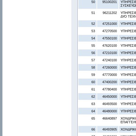
50
95100201
ΥΠΗΡΕΣΙ
ΣΥΣΚΕΥΩ
51
96211202
ΥΠΗΡΕΣΙ
ΔΥΟ ΤΕΧ
52
47251000
ΥΠΗΡΕΣΙ
53
47270500
ΥΠΗΡΕΣΙ
54
47550100
ΥΠΗΡΕΣΙ
55
47620100
ΥΠΗΡΕΣΙ
56
47210100
ΥΠΗΡΕΣΙ
57
47240100
ΥΠΗΡΕΣΙ
58
47260000
ΥΠΗΡΕΣΙ
59
47770000
ΥΠΗΡΕΣΙ
60
47400200
ΥΠΗΡΕΣΙ
61
47780400
ΥΠΗΡΕΣΙ
62
46450000
ΥΠΗΡΕΣΙ
63
46493500
ΥΠΗΡΕΣΙΕ
64
46480000
ΥΠΗΡΕΣΙ
65
46640897
ΧΟΝΔΡΙΚ
ΕΠΑΓΓΕΛ
66
46493905
ΧΟΝΔΡΙΚ