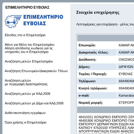
ΕΠΙΜΕΛΗΤΗΡΙΟ ΕΥΒΟΙΑΣ
Στοιχεία επιχείρησης
Λεπτομέρειες για επιχείρηση - μέλος το
Είσοδος στο e-Επιμελητήριο
Μόνο για Μέλη του Επιμελητηρίου:
Επωνυμία:
ΚΑΜΑΡ ΑΜ
Αίτηση απόδοσης κωδικού για τις
υπηρεσίες του e-Επιμελητήριο
Διακριτικός τίτλος:
ΚΑΜΑΡ Α
Διεύθυνση:
ΟΙΚΙΣΜΟΣ
Αναζήτηση μελών Επιμελητηρίου
Δήμος:
ΔΙΡΦΥΩΝ
Αναζήτηση Επωνυμιών/Διακριτικών Τίτλων
Τομέας / Περιοχή:
ΕΥΒΟΙΑΣ
Αναζήτηση μελών
Τηλέφωνο:
69449040
με περιγραφή δραστηριότητας
Κινητό τηλέφωνο:
69449040
Αναζήτηση μελών με ΚΑΔ 2008
e-mail:
Kamaraba
Νομική μορφή:
ΕΤΕΡΟΡ
Αναζήτηση μελών με Δήμο και ΚΑΔ 2008
Αυθεντικοποίηση εγγράφων
46410321 ΧΟΝΔΡΙΚΟ ΕΜΠΟΡΙΟ ΣΕ
46491906 ΧΟΝΔΡΙΚΟ ΕΜΠΟΡΙΟ ΓΛΑ
Όροι χρήσης e-Επιμελητήριο
ΕΜΠΟΡΙΟΥ ΔΕΡΜΑΤΙΝΩΝ ΕΙΔΩΝ ΚΑΙ
ΚΑΠΝΟΥ 47620100 ΥΠΗΡΕΣΙΕΣ ΛΙΑ
ΑΠΟΡΡΥΠΑΝΤΙΚΩΝ ΕΙΔΩΝ 4649232