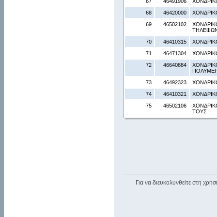
67
46491906
ΧΟΝΔΡΙΚ
68
46420000
ΧΟΝΔΡΙΚ
69
46502102
ΧΟΝΔΡΙΚ
ΤΗΛΕΦΩΝ
70
46410315
ΧΟΝΔΡΙΚ
71
46471304
ΧΟΝΔΡΙΚ
72
46640884
ΧΟΝΔΡΙΚ
ΠΟΛΥΜΕΡΗ
73
46492323
ΧΟΝΔΡΙΚ
74
46410321
ΧΟΝΔΡΙΚ
75
46502106
ΧΟΝΔΡΙΚ
ΤΟΥΣ
Για να διευκολυνθείτε στη χρήσ