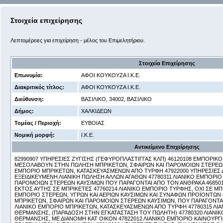
Στοιχεία επιχείρησης
Λεπτομέρειες για επιχείρηση - μέλος του Επιμελητήριου.
Στοιχεία Επιχείρησης
Επωνυμία:
ΑΦΟΙ ΚΟΥΚΟΥΖΑ Ι.Κ.Ε.
Διακριτικός τίτλος:
ΑΦΟΙ ΚΟΥΚΟΥΖΑ Ι.Κ.Ε.
Διεύθυνση:
ΒΑΣΙΛΙΚΟ, 34002, ΒΑΣΙΛΙΚΟ
Δήμος:
ΧΑΛΚΙΔΕΩΝ
Τομέας / Περιοχή:
ΕΥΒΟΙΑΣ
Νομική μορφή:
Ι.Κ.Ε.
Αντικείμενο Επιχείρησης
82990907 ΥΠΗΡΕΣΙΕΣ ΖΥΓΙΣΗΣ (ΓΕΦΥΡΟΠΛΑΣΤΙΓΓΑΣ ΚΛΠ) 46120108 ΕΜΠΟΡΙΚ
ΜΕΣΟΛΑΒΟΥΝ ΣΤΗΝ ΠΩΛΗΣΗ ΜΠΡΙΚΕΤΩΝ, ΣΦΑΙΡΩΝ ΚΑΙ ΠΑΡΟΜΟΙΩΝ ΣΤΕΡΕΩΝ
ΕΜΠΟΡΙΟ ΜΠΡΙΚΕΤΩΝ, ΚΑΤΑΣΚΕΥΑΣΜΕΝΩΝ ΑΠΟ ΤΥΡΦΗ 47922000 ΥΠΗΡΕΣΙΕΣ 
ΕΞΕΙΔΙΚΕΥΜΕΝΗ ΛΙΑΝΙΚΗ ΠΩΛΗΣΗ ΑΛΛΩΝ ΑΓΑΘΩΝ 47780311 ΛΙΑΝΙΚΟ ΕΜΠΟΡΙΟ
ΠΑΡΟΜΟΙΩΝ ΣΤΕΡΕΩΝ ΚΑΥΣΙΜΩΝ ΠΟΥ ΠΑΡΑΓΟΝΤΑΙ ΑΠΟ ΤΟΝ ΑΝΘΡΑΚΑ 46850
ΕΚΤΟΣ ΑΥΤΗΣ ΣΕ ΜΠΡΙΚΕΤΕΣ 47760214 ΛΙΑΝΙΚΟ ΕΜΠΟΡΙΟ ΤΥΡΦΗΣ, ΟΧΙ ΣΕ ΜΠ
ΕΜΠΟΡΙΟ ΣΤΕΡΕΩΝ, ΥΓΡΩΝ ΚΑΙ ΑΕΡΙΩΝ ΚΑΥΣΙΜΩΝ ΚΑΙ ΣΥΝΑΦΩΝ ΠΡΟΪΟΝΤΩΝ
ΜΠΡΙΚΕΤΩΝ, ΣΦΑΙΡΩΝ ΚΑΙ ΠΑΡΟΜΟΙΩΝ ΣΤΕΡΕΩΝ ΚΑΥΣΙΜΩΝ, ΠΟΥ ΠΑΡΑΓΟΝΤΑΙ
ΛΙΑΝΙΚΟ ΕΜΠΟΡΙΟ ΜΠΡΙΚΕΤΩΝ, ΚΑΤΑΣΚΕΥΑΣΜΕΝΩΝ ΑΠΟ ΤΥΡΦΗ 47780315 ΛΙ
ΘΕΡΜΑΝΣΗΣ, (ΠΑΡΑΔΟΣΗ ΣΤΗΝ ΕΓΚΑΤΑΣΤΑΣΗ ΤΟΥ ΠΩΛΗΤΗ) 47780320 ΛΙΑΝΙ
ΘΕΡΜΑΝΣΗΣ, ΜΕ ΔΙΑΝΟΜΗ ΚΑΤ ΟΙΚΟΝ 47822012 ΛΙΑΝΙΚΟ ΕΜΠΟΡΙΟ ΚΑΙΝΟΥΡΓΙ