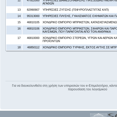
12
47922000
ΥΠΗΡΕΣΙΕΣ ΔΙΑΜΕΣΟΛΑΒΗΣΗΣ ΓΙΑ ΕΞΕΙΔΙΚΕΥΜΕΝΗ Λ
ΑΓΑΘΩΝ
13
82990907
ΥΠΗΡΕΣΙΕΣ ΖΥΓΙΣΗΣ (ΓΕΦΥΡΟΠΛΑΣΤΙΓΓΑΣ ΚΛΠ)
14
95313000
ΥΠΗΡΕΣΙΕΣ ΠΛΥΣΗΣ, ΓΥΑΛΙΣΜΑΤΟΣ ΟΧΗΜΑΤΩΝ ΚΑΙ 
15
46810105
ΧΟΝΔΡΙΚΟ ΕΜΠΟΡΙΟ ΜΠΡΙΚΕΤΩΝ, ΚΑΤΑΣΚΕΥΑΣΜΕΝΩ
16
46810106
ΧΟΝΔΡΙΚΟ ΕΜΠΟΡΙΟ ΜΠΡΙΚΕΤΩΝ, ΣΦΑΙΡΩΝ ΚΑΙ ΠΑ
ΚΑΥΣΙΜΩΝ, ΠΟΥ ΠΑΡΑΓΟΝΤΑΙ ΑΠΟ ΤΟΝ ΑΝΘΡΑΚΑ
17
46810000
ΧΟΝΔΡΙΚΟ ΕΜΠΟΡΙΟ ΣΤΕΡΕΩΝ, ΥΓΡΩΝ ΚΑΙ ΑΕΡΙΩΝ Κ
ΠΡΟΪΟΝΤΩΝ
18
46850112
ΧΟΝΔΡΙΚΟ ΕΜΠΟΡΙΟ ΤΥΡΦΗΣ, ΕΚΤΟΣ ΑΥΤΗΣ ΣΕ ΜΠΡ
Για να διευκολυνθείτε στη χρήση των υπηρεσιών του e-Επιμελητήριο, κάντε 
παρουσίαση του λογισμικού