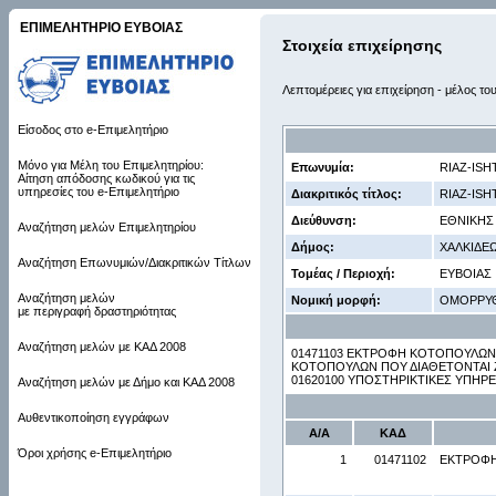
ΕΠΙΜΕΛΗΤΗΡΙΟ ΕΥΒΟΙΑΣ
Στοιχεία επιχείρησης
Λεπτομέρειες για επιχείρηση - μέλος το
Είσοδος στο e-Επιμελητήριο
Μόνο για Μέλη του Επιμελητηρίου:
Επωνυμία:
RIAZ-ISH
Αίτηση απόδοσης κωδικού για τις
υπηρεσίες του e-Επιμελητήριο
Διακριτικός τίτλος:
RIAZ-ISH
Διεύθυνση:
ΕΘΝΙΚΗΣ 
Αναζήτηση μελών Επιμελητηρίου
Δήμος:
ΧΑΛΚΙΔΕ
Αναζήτηση Επωνυμιών/Διακριτικών Τίτλων
Τομέας / Περιοχή:
ΕΥΒΟΙΑΣ
Αναζήτηση μελών
Νομική μορφή:
ΟΜΟΡΡΥ
με περιγραφή δραστηριότητας
Αναζήτηση μελών με ΚΑΔ 2008
01471103 ΕΚΤΡΟΦΗ ΚΟΤΟΠΟΥΛΩΝ
ΚΟΤΟΠΟΥΛΩΝ ΠΟΥ ΔΙΑΘΕΤΟΝΤΑΙ Ζ
01620100 ΥΠΟΣΤΗΡΙΚΤΙΚΕΣ ΥΠΗΡΕ
Αναζήτηση μελών με Δήμο και ΚΑΔ 2008
Αυθεντικοποίηση εγγράφων
Α/Α
ΚΑΔ
Όροι χρήσης e-Επιμελητήριο
1
01471102
ΕΚΤΡΟΦΗ