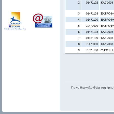
2
01471102
ΚΑΔ 2008 
3
01471103
ΕΚΤΡΟΦΗ
4
01471100
ΕΚΤΡΟΦΗ
5
01470000
ΕΚΤΡΟΦΗ
6
01471103
ΚΑΔ 2008
7
01471100
ΚΑΔ 2008 
8
01470000
ΚΑΔ 2008
9
01620100
ΥΠΟΣΤΗΡΙ
Για να διευκολυνθείτε στη χρήσ