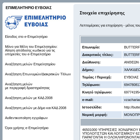
ΕΠΙΜΕΛΗΤΗΡΙΟ ΕΥΒΟΙΑΣ
Στοιχεία επιχείρησης
Λεπτομέρειες για επιχείρηση - μέλος το
Είσοδος στο e-Επιμελητήριο
Μόνο για Μέλη του Επιμελητηρίου:
Επωνυμία:
BUTTERF
Αίτηση απόδοσης κωδικού για τις
υπηρεσίες του e-Επιμελητήριο
Διακριτικός τίτλος:
BUTTERF
Διεύθυνση:
ΑΝΘΕΩΝ 4
Αναζήτηση μελών Επιμελητηρίου
Δήμος:
ΧΑΛΚΙΔΕ
Αναζήτηση Επωνυμιών/Διακριτικών Τίτλων
Τομέας / Περιοχή:
ΕΥΒΟΙΑΣ
Αναζήτηση μελών
Τηλέφωνο:
69478081
με περιγραφή δραστηριότητας
Κινητό τηλέφωνο:
69774195
Αναζήτηση μελών με ΚΑΔ 2008
e-mail:
vzacharia
Ιστοσελίδα:
http://butt
Αναζήτηση μελών με Δήμο και ΚΑΔ 2008
Νομική μορφή:
ΜΟΝΟΠΡ
Αυθεντικοποίηση εγγράφων
Όροι χρήσης e-Επιμελητήριο
46501000 ΥΠΗΡΕΣΙΕΣ ΧΟΝΔΡΙΚΟ
ΥΠΟΛΟΓΙΣΤΩΝ ΚΑΙ ΛΟΓΙΣΜΙΚΟΥ 6
ΠΑΡΑΓΟΝΤΑΙ Η ΟΛΟΚΛΗΡΩΝΟΝΤΑΙ 